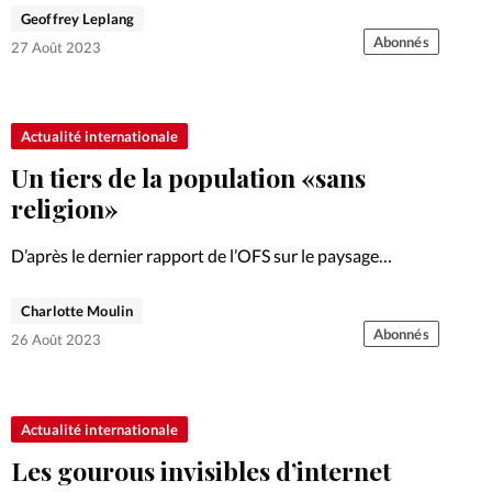
Geoffrey Leplang
Abonnés
27 Août 2023
Actualité internationale
Un tiers de la population «sans
religion»
D’après le dernier rapport de l’OFS sur le paysage
religieux publié en juin, 32% des Suisses ne revendiquent
aucune appartenance religieuse. Contrastes.
Charlotte Moulin
Abonnés
26 Août 2023
Actualité internationale
Les gourous invisibles d’internet