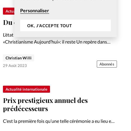
Personnaliser
Actualité internationale
Du contenu qui muscle la réﬂexion
OK, J'ACCEPTE TOUT
L’état du monde (et des médias) a donné raison à
«Christianisme Aujourd’hui»: il reste Un repère dans
l’actualité, vingt ans après sa création.
Christian Willi
Abonnés
29 Août 2023
Actualité internationale
Prix prestigieux annuel des
prédécesseurs
C’est la première fois qu’une telle cérémonie a eu lieu en
Europe.