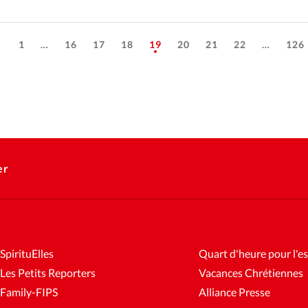
1
…
16
17
18
19
20
21
22
…
126
er
SpirituElles
Quart d'heure pour l'es
Les Petits Reporters
Vacances Chrétiennes
Family-FIPS
Alliance Presse