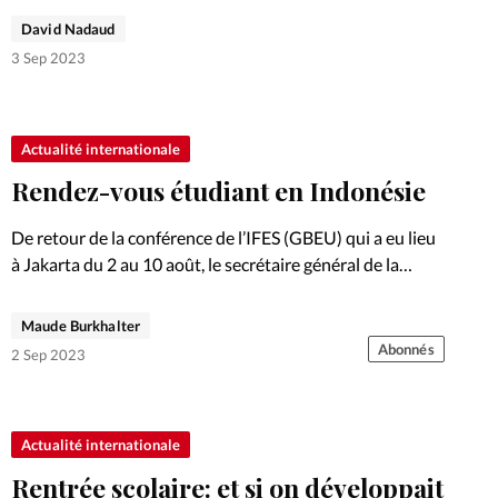
David Nadaud
3 Sep 2023
Actualité internationale
Rendez-vous étudiant en Indonésie
De retour de la conférence de l’IFES (GBEU) qui a eu lieu
à Jakarta du 2 au 10 août, le secrétaire général de la
branche suisse du mouvement, Colin Donaldson (3e
depuis la gauche), partage…
Maude Burkhalter
Abonnés
2 Sep 2023
Actualité internationale
Rentrée scolaire: et si on développait