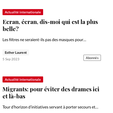
Foi
La bout
Actualité internationale
À propo
Opinions
Ecran, écran, dis-moi qui est la plus
La réda
belle?
ourd'hui
Les filtres ne seraient-ils pas des masques pour
Mon co
lises
compléter son identité, poussant parfois à passer sur la
table d’opération? Second volet du point de vue.
Esther Laurent
Changem
Abonnés
5 Sep 2023
érieure
Nous co
Actualité internationale
Emploi
Migrants: pour éviter des drames ici
et là-bas
Tour d’horizon d’initiatives servant à porter secours et
prendre soin de ceux qui ont été poussés à fuir.