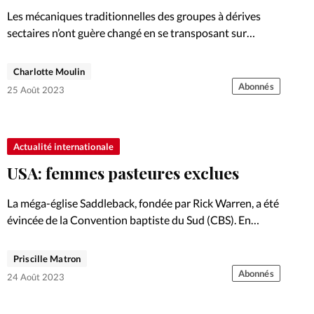
Les mécaniques traditionnelles des groupes à dérives
sectaires n’ont guère changé en se transposant sur
internet. Exemples.
Charlotte Moulin
Abonnés
25 Août 2023
Actualité internationale
USA: femmes pasteures exclues
La méga-église Saddleback, fondée par Rick Warren, a été
évincée de la Convention baptiste du Sud (CBS). En
cause, le fait qu’une femme y soit pasteure.
Priscille Matron
Abonnés
24 Août 2023