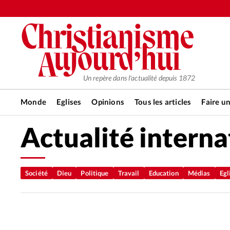
Un repère dans l'actualité depuis 1872
Monde
Eglises
Opinions
Tous les articles
Faire u
Actualité interna
RUBRIQUES
Tous les articles
Actualité ch
Société
Dieu
Politique
Travail
Education
Médias
Egl
Actualité internationale
Chro