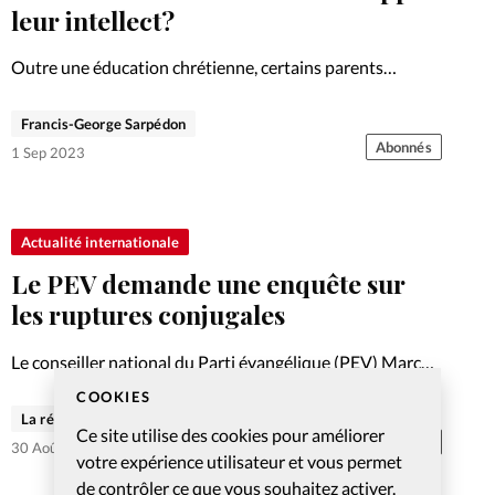
leur intellect?
Outre une éducation chrétienne, certains parents
stimulent leurs enfants par des activités intellectuelles.
Coup de projecteur.
Francis-George Sarpédon
Abonnés
1 Sep 2023
Actualité internationale
Le PEV demande une enquête sur
les ruptures conjugales
Le conseiller national du Parti évangélique (PEV) Marc
Jost a déposé un postulat auprès du Conseil fédéral le 16
COOKIES
juin.
La rédaction de Christianisme Aujourd'hui
Ce site utilise des cookies pour améliorer
Abonnés
30 Août 2023
votre expérience utilisateur et vous permet
de contrôler ce que vous souhaitez activer.