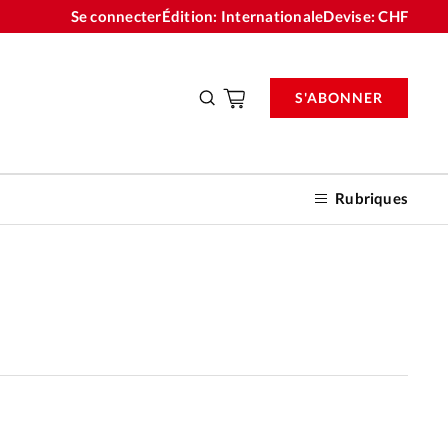
Se connecter
Édition: Internationale
Devise:
CHF
S'ABONNER
Rubriques
nnements
n don