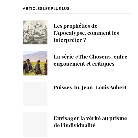
ique
ARTICLES LES PLUS LUS
s
Les prophéties de
l’Apocalypse, comment les
ction
interpréter ?
mpte
La série «The Chosen», entre
engouement et critiques
ement d'adresse
ntacter
Puisses-tu, Jean-Louis Aubert
Envisager la vérité au prisme
de l’individualité