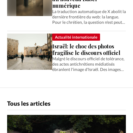
numérique
La traduction automatique de X abolit la
dernière frontière du web: la langue.
Pour le chrétien, la question n'est peut-
être pas technologique, mais spirituelle.
Actualité internationale
Israël: le choc des photos
fragilise le discours officiel
Malgré le discours officiel de tolérance,
des actes antichrétiens médiatisés
ébranlent l'image d'Israël. Des images
qui érodent un soutien chrétien
occidental déjà en recul, notamment
chez les jeunes.
Tous les articles