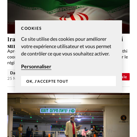
COOKIES
Iran: le témoignage du pasteur Farshid Fathi
Ce site utilise des cookies pour améliorer
sur la persécution des chrétiens
votre expérience utilisateur et vous permet
Après cinq ans de prison en Iran, le pasteur en exil Farshid Fathi
de contrôler ce que vous souhaitez activer.
coordonne un réseau d’Églises. Un regard sans concession sur le
régime islamique, le «cœur du problème».
Personnaliser
David Métreau
Abonnés
Actualité internationale
25 Mar 2026
OK, J'ACCEPTE TOUT