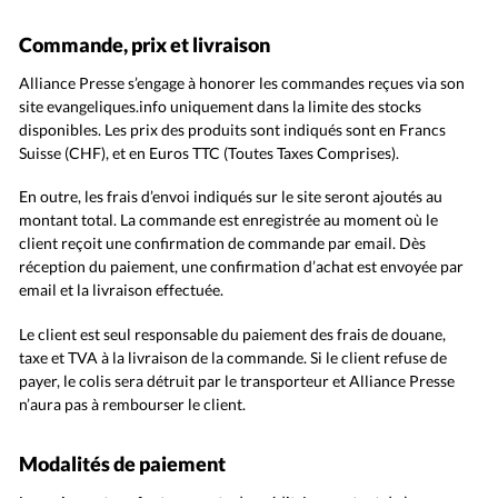
Édition: Internationale
Devise:
CHF
Commande, prix et livraison
Alliance Presse s’engage à honorer les commandes reçues via son
RUBRIQUES
site evangeliques.info uniquement dans la limite des stocks
Tous les articles
Actualité chrétienne
disponibles. Les prix des produits sont indiqués sont en Francs
Actualité internationale
Chronique
Culture
Suisse (CHF), et en Euros TTC (Toutes Taxes Comprises).
Dossier
Eglises
Foi
Génération réveil
Monde
En outre, les frais d’envoi indiqués sur le site seront ajoutés au
Opinions
Publireportage
Relations Aujourd'hui
montant total. La commande est enregistrée au moment où le
Société
Tour du monde des Eglises
Trait d'Ixène
client reçoit une confirmation de commande par email. Dès
réception du paiement, une confirmation d’achat est envoyée par
Vécu
Vie Intérieure
email et la livraison effectuée.
Le client est seul responsable du paiement des frais de douane,
taxe et TVA à la livraison de la commande. Si le client refuse de
payer, le colis sera détruit par le transporteur et Alliance Presse
n’aura pas à rembourser le client.
Modalités de paiement