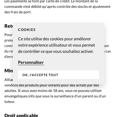
Les paiements se font par carte de crédit. Le montant de la
commande n’est débité qu’après contrôle des stocks et ajustement
des frais de port.
Retour ou échange
COOKIES
Pour tout échange ou retour, contacter ehaenggi@alliance-
Ce site utilise des cookies pour améliorer
presse.info, dans un délai de 10 jours suivant réception de la
votre expérience utilisateur et vous permet
commande, en mentionnant le numéro de commande et la raison
de contrôler ce que vous souhaitez activer.
du retour. Les affiches ne sont ni reprises ni échangées (sauf en cas
d’erreur de livraison).
Personnaliser
Mineurs
OK, J'ACCEPTE TOUT
Alliance Presse ne vend pas de produits aux mineurs. Nous
vendons des produits pour enfants pour des achats par des
adultes. Si vous avez moins de 18 ans, vous ne pouvez utiliser
envangeliques.info que sous la surveillance d’un parent ou d’un
tuteur.
Droit applicable