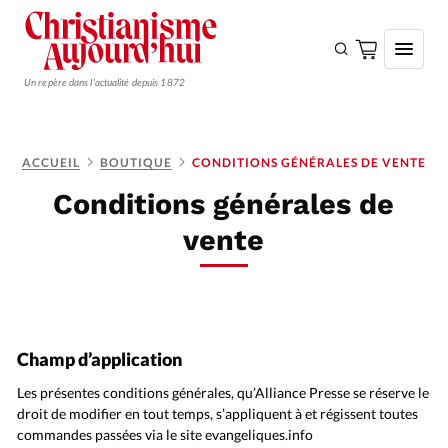
Un repère dans l'actualité depuis 1872
S'ABONNER
ACCUEIL
BOUTIQUE
CONDITIONS GÉNÉRALES DE VENTE
Monde
Conditions générales de
Eglises
vente
Opinions
Tous les articles
Faire un don
Champ d’application
Emploi
Les présentes conditions générales, qu’Alliance Presse se réserve le
Se connecter
droit de modifier en tout temps, s’appliquent à et régissent toutes
commandes passées via le site evangeliques.info