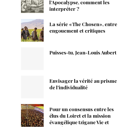
ique
l’Apocalypse, comment les
interpréter ?
s
La série «The Chosen», entre
engouement et critiques
ction
mpte
Puisses-tu, Jean-Louis Aubert
ement d'adresse
ntacter
Envisager la vérité au prisme
de l’individualité
Pour un consensus entre les
élus du Loiret et la mission
évangélique tzigane Vie et