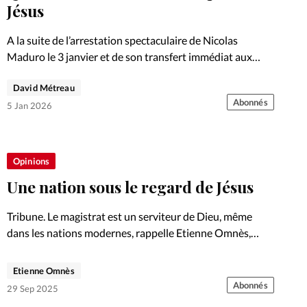
Foi
La bout
Jésus
À propo
Opinions
A la suite de l’arrestation spectaculaire de Nicolas
Maduro le 3 janvier et de son transfert immédiat aux
La réda
Etats-Unis pour y être jugé, nous republions cet éditorial
ourd'hui
David Métreau
de mars 2019. Ce texte revient sur la…
Abonnés
5 Jan 2026
Mon co
lises
Changem
Opinions
érieure
Une nation sous le regard de Jésus
Nous co
Tribune. Le magistrat est un serviteur de Dieu, même
Emploi
dans les nations modernes, rappelle Etienne Omnès,
contributeur du site Par la foi. Il plaide pour une nouvelle
chrétienté, fidèle aux commandements divins, innovante
Etienne Omnès
et loin…
Abonnés
29 Sep 2025