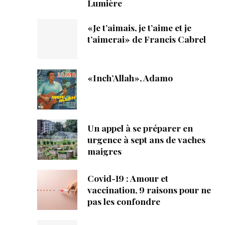
Lumière
«Je t’aimais, je t’aime et je
t’aimerai» de Francis Cabrel
«Inch’Allah», Adamo
Un appel à se préparer en
urgence à sept ans de vaches
maigres
Covid-19 : Amour et
vaccination, 9 raisons pour ne
pas les confondre