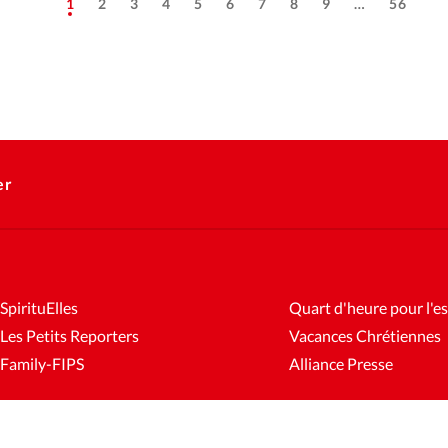
1
2
3
4
5
6
7
8
9
…
56
er
SpirituElles
Quart d'heure pour l'es
Les Petits Reporters
Vacances Chrétiennes
Family-FIPS
Alliance Presse
es
Mentions légales
Gestion des cookies