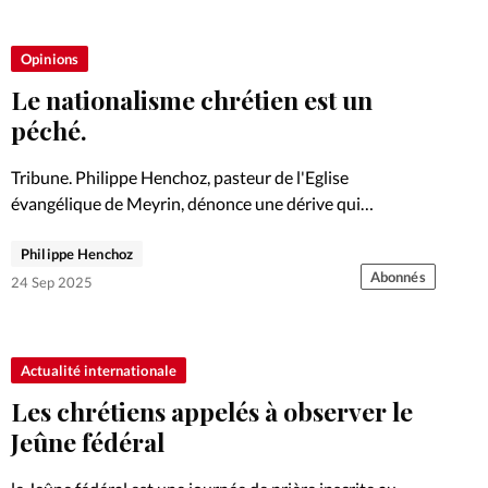
Opinions
Le nationalisme chrétien est un
péché.
Tribune. Philippe Henchoz, pasteur de l'Eglise
évangélique de Meyrin, dénonce une dérive qui
instrumentalise la foi à des fins politiques. Il appelle à un
Philippe Henchoz
retour aux fondements de l'Evangile, à un christianisme
Abonnés
d'accueil, de justice…
24 Sep 2025
Actualité internationale
Les chrétiens appelés à observer le
Jeûne fédéral