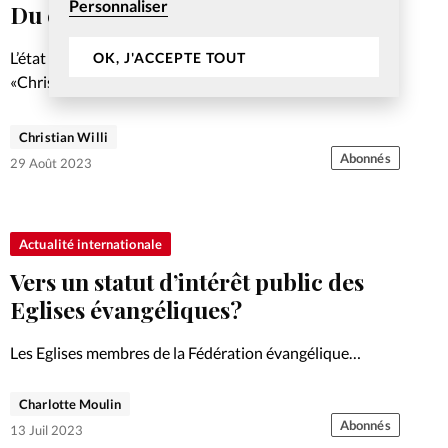
Personnaliser
Du contenu qui muscle la réﬂexion
L’état du monde (et des médias) a donné raison à
OK, J'ACCEPTE TOUT
«Christianisme Aujourd’hui»: il reste Un repère dans
l’actualité, vingt ans après sa création.
Christian Willi
Abonnés
29 Août 2023
Actualité internationale
Vers un statut d’intérêt public des
Eglises évangéliques?
Les Eglises membres de la Fédération évangélique
vaudoise (FEV) ont commencé à remettre officiellement
leur dossier au canton. Le défi à relever: s’accorder avec
Charlotte Moulin
les exigences de l’état sans renoncer aux doctrines
Abonnés
13 Juil 2023