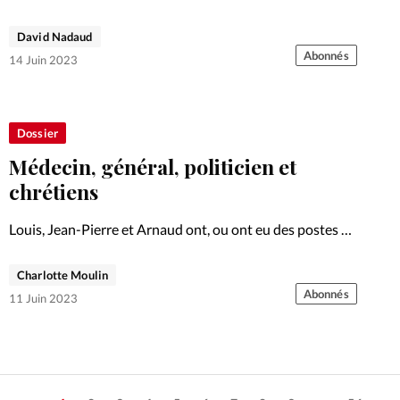
comptent dans l’arène politique. Témoignages.
David Nadaud
Abonnés
14 Juin 2023
Dossier
Médecin, général, politicien et
chrétiens
Louis, Jean-Pierre et Arnaud ont, ou ont eu des postes à
hautes responsabilités et ils ont la foi. Pour quel impact?
Portraits anonymes.
Charlotte Moulin
Abonnés
11 Juin 2023