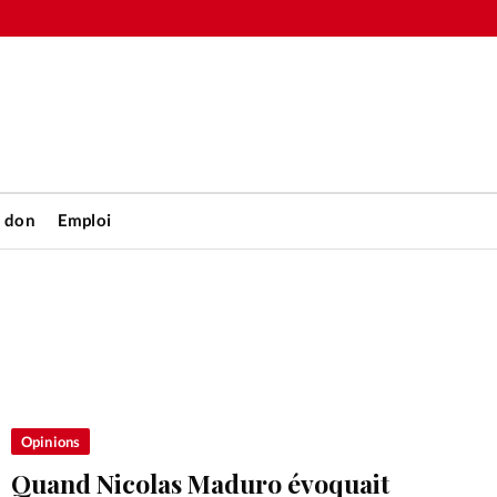
n don
Emploi
Accueil
rétienne
Les abo
nique
Faire u
Opinions
Quand Nicolas Maduro évoquait