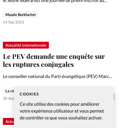
le Jeûne fédéral est une journée de prière inscrite au
calendrier officiel. L’occasion de marquer un temps d’arrêt
et d’exprimer sa reconnaissance. Tour d’horizon des
Maude Burkhalter
initiatives.
14 Sep 2023
Actualité internationale
Le PEV demande une enquête sur
les ruptures conjugales
Le conseiller national du Parti évangélique (PEV) Marc
Jost a déposé un postulat auprès du Conseil fédéral le 16
juin.
La rédaction de Christianisme Aujourd'hui
COOKIES
Abonnés
30 Août 2023
Ce site utilise des cookies pour améliorer
votre expérience utilisateur et vous permet
de contrôler ce que vous souhaitez activer.
Actualité internationale