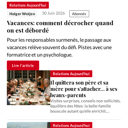
Édition: Internationale
Relations Aujourd'hui
Devise:
CHF
30 Juin 2026
Holger Wetjen
Abonnés
Vacances: comment décrocher quand
RUBRIQUES
Tous les articles
Actualité chrétienne
on est débordé
Actualité internationale
Chronique
Culture
Pour les responsables surmenés, le passage aux
Dossier
Eglises
Foi
Génération réveil
Monde
vacances relève souvent du défi. Pistes avec une
Opinions
Publireportage
Relations Aujourd'hui
formatrice et un psychologue.
Société
Tour du monde des Eglises
Trait d'Ixène
Lire l'article
Vécu
Vie Intérieure
Relations Aujourd'hui
Il quittera son père et sa
mère pour s’attacher… à ses
beaux-parents
Visites surprises, conseils non sollicités,
équilibre des fêtes: la belle-famille
bouscule autant qu'elle enrichit.
Repères pour bâtir des relations saines.
Relations Aujourd'hui