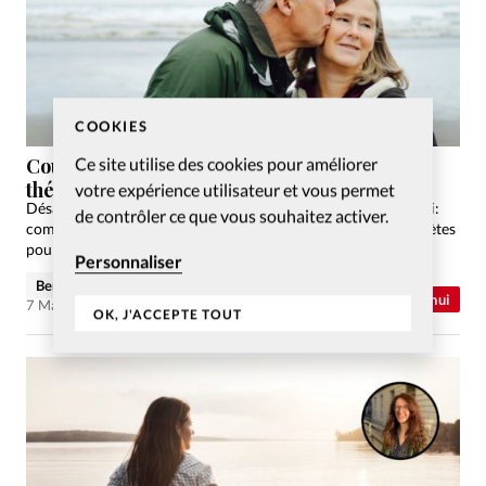
COOKIES
Ce site utilise des cookies pour améliorer
Couple: s’aimer avec nos divergences
théologiques
votre expérience utilisateur et vous permet
Désaccords théologiques, tensions sur la façon de vivre sa foi:
de contrôler ce que vous souhaitez activer.
comment dialoguer en couple sans se déchirer? Pistes concrètes
pour avancer.
Personnaliser
Benjamin Calmant
Abonnés
Relations Aujourd'hui
7 Mar 2026
OK, J'ACCEPTE TOUT