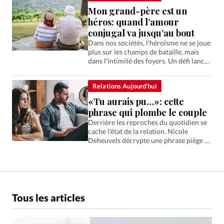
Mon grand-père est un
héros: quand l’amour
conjugal va jusqu’au bout
Dans nos sociétés, l'héroïsme ne se joue
plus sur les champs de bataille, mais
dans l'intimité des foyers. Un défi lancé
à une virilité trop souvent réduite à la
posture.
Relations Aujourd'hui
«Tu aurais pu…»: cette
phrase qui plombe le couple
Derrière les reproches du quotidien se
cache l'état de la relation. Nicole
Deheuvels décrypte une phrase piège et
propose des alternatives.
Tous les articles