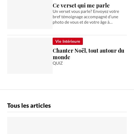
Ce verset qui me parle
Un verset vous parle? Envoyez votre
bref témoignage accompagné d’une
photo de vous et de votre âge à
info@alliance-presse.info. Il figurera
peut-être ici et encouragera d’autres
lecteurs.
Vie Intérieure
Chanter Noël, tout autour du
monde
QUIZ
Tous les articles