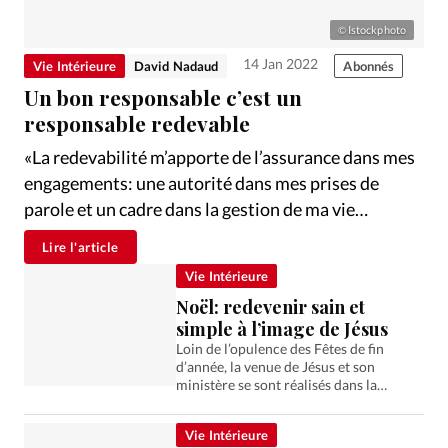
Édition: Internationale
Istockphoto
©
Devise:
CHF
14 Jan 2022
Vie Intérieure
David Nadaud
Abonnés
RUBRIQUES
Un bon responsable c’est un
Tous les articles
Actualité chrétienne
responsable redevable
Actualité internationale
Chronique
Culture
«La redevabilité m’apporte de l’assurance dans mes
Dossier
Eglises
Foi
Génération réveil
Monde
engagements: une autorité dans mes prises de
Opinions
Publireportage
Relations Aujourd'hui
parole et un cadre dans la gestion de ma vie
Société
Tour du monde des Eglises
Trait d'Ixène
personnelle, de mon temps et de mon service dans
Vécu
Vie Intérieure
Lire l'article
le corps de Christ.» Cette affirmation du pasteur de
Vie Intérieure
l’Eglise Evangélique de Lonay (VD), Marc Gallay,
Noël: redevenir sain et
semble révéler une clé pour un…
simple à l’image de Jésus
Loin de l’opulence des Fêtes de fin
d’année, la venue de Jésus et son
ministère se sont réalisés dans la
modestie, avec une attention
particulière offerte aux marginaux et
Vie Intérieure
aux pauvres. Une invitation à chercher…