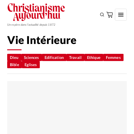
Un repère dans l'actualité depuis 1872
Vie Intérieure
S'ABONNER
Monde
Dieu
Sciences
Edification
Travail
Ethique
Femmes
Bible
Eglises
Eglises
Opinions
Tous les articles
Faire un don
Emploi
Se connecter