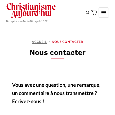
Un repère dans l'actualité depuis 1872
S'ABONNER
ACCUEIL
NOUS CONTACTER
Monde
Nous contacter
Eglises
Opinions
Tous les articles
Vous avez une question, une remarque,
Faire un don
un commentaire à nous transmettre ?
Emploi
Ecrivez-nous !
Se connecter