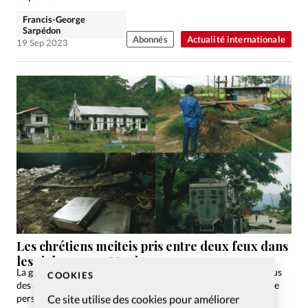
Francis-George
Sarpédon
Abonnés
Actualité internationale
19 Sep 2023
Les chrétiens meiteis pris entre deux feux dans
les violences au Manipur
La guerre civile fait rage dans l’ État indien du Manipur. En plus
COOKIES
des affrontements interethniques, des chrétiens subissent une
Ce site utilise des cookies pour améliorer
persécution religieuse. Reportage exclusif.