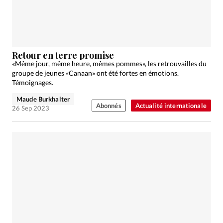
Édition: Internationale
Devise:
CHF
RUBRIQUES
Tous les articles
Actualité chrétienne
Retour en terre promise
Actualité internationale
Chronique
Culture
«Même jour, même heure, mêmes pommes», les retrouvailles du
groupe de jeunes «Canaan» ont été fortes en émotions.
Dossier
Eglises
Foi
Génération réveil
Monde
Témoignages.
Opinions
Publireportage
Relations Aujourd'hui
Maude Burkhalter
Abonnés
Actualité internationale
Société
Tour du monde des Eglises
Trait d'Ixène
26 Sep 2023
Vécu
Vie Intérieure