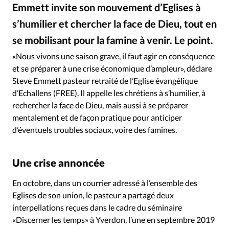
Édition: Internationale
Emmett invite son mouvement d’Eglises à
Devise:
CHF
s’humilier et chercher la face de Dieu, tout en
se mobilisant pour la famine à venir. Le point.
RUBRIQUES
iStock
©
Tous les articles
Actualité chrétienne
«Nous vivons une saison grave, il faut agir en conséquence
Actualité internationale
Chronique
Culture
et se préparer à une crise économique d’ampleur», déclare
Steve Emmett pasteur retraité de l’Eglise évangélique
Dossier
Eglises
Foi
Génération réveil
Monde
d’Echallens (FREE). Il appelle les chrétiens à s’humilier, à
Opinions
Publireportage
Relations Aujourd'hui
rechercher la face de Dieu, mais aussi à se préparer
Société
Tour du monde des Eglises
Trait d'Ixène
mentalement et de façon pratique pour anticiper
Vécu
Vie Intérieure
d’éventuels troubles sociaux, voire des famines.
Une crise annoncée
En octobre, dans un courrier adressé à l’ensemble des
Eglises de son union, le pasteur a partagé deux
interpellations reçues dans le cadre du séminaire
«Discerner les temps» à Yverdon, l’une en septembre 2019