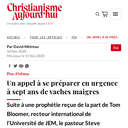
Un repère dans l'actualité depuis 1872
ACCUEIL
TOUS LES ARTICLES
FOI
UN APPEL À SE PRÉPARER EN URGENCE À SEPT ANS DE VACHES MAIGRES
S'ABONNER
Par
David Métreau
Foi
10 Nov 2020
Monde
Mis à jour le 11 Nov 2020
Eglises
Partager:
Opinions
Plus d’infos
Un appel à se préparer en urgence
Tous les articles
à sept ans de vaches maigres
Faire un don
Suite à une prophétie reçue de la part de Tom
Emploi
Bloomer, recteur international de
Se connecter
l’Université de JEM, le pasteur Steve