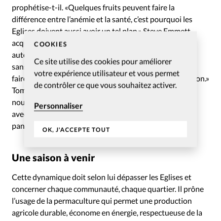
prophétise-t-il. «Quelques fruits peuvent faire la
différence entre l’anémie et la santé, c’est pourquoi les
Eglises doivent aussi avoir un tel plan.» Steve Emmett
acquiesce: «C’est le moment de se préoccuper de son
COOKIES
autonomie agricole et d’apprendre à faire son potager,
Ce site utilise des cookies pour améliorer
sans avoir sept années de grâce pour le faire. Il s’agit de
votre expérience utilisateur et vous permet
faire des réserves, d’apprendre à travailler en coopération.»
de contrôler ce que vous souhaitez activer.
Tom Bloomer complète: «Nous avons le temps devant
nous pour acheter des terrains agricoles, nous associer
Personnaliser
avec des agriculteurs, acquérir des congélateurs, des
panneaux solaires, des outils et des semences.»
OK, J'ACCEPTE TOUT
Une saison à venir
Cette dynamique doit selon lui dépasser les Eglises et
concerner chaque communauté, chaque quartier. Il prône
l’usage de la permaculture qui permet une production
agricole durable, économe en énergie, respectueuse de la