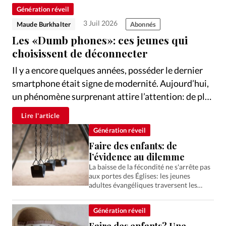
Édition: Internationale
Génération réveil
Devise:
CHF
3 Juil 2026
Maude Burkhalter
Abonnés
Les «Dumb phones»: ces jeunes qui
RUBRIQUES
Tous les articles
Actualité chrétienne
choisissent de déconnecter
Actualité internationale
Chronique
Culture
Il y a encore quelques années, posséder le dernier
Dossier
Eglises
Foi
Génération réveil
Monde
smartphone était signe de modernité. Aujourd’hui,
Opinions
Publireportage
Relations Aujourd'hui
un phénomène surprenant attire l’attention: de plus
en plus de jeunes choisissent volontairement des
Société
Tour du monde des Eglises
Trait d'Ixène
Lire l'article
téléphones qui font «moins». Les dumb phones, ou
Vécu
Vie Intérieure
Génération réveil
téléphones minimalistes, permettent de
Faire des enfants: de
téléphoner, d’envoyer des SMS, parfois d’écouter de
l’évidence au dilemme
la musique. Pas de réseaux sociaux, pas…
La baisse de la fécondité ne s'arrête pas
aux portes des Églises: les jeunes
adultes évangéliques traversent les
mêmes hésitations que leur génération.
Deuxième volet de l'enquête.
Génération réveil