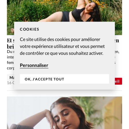
COOKIES
Ce site utilise des cookies pour améliorer
Et si on parlait de nos corps? Le tabou chrétien
votre expérience utilisateur et vous permet
brisé
Du 6 au 7 septembre, Elsa Mesot, photographe, et Lisa Zbinden,
de contrôler ce que vous souhaitez activer.
intervenante en genre et sexualité, ont présenté les clichés de
femmes en maillot de bain dans une exposition intitulée «Nos
Personnaliser
corps habités».
Maude Burkhalter
OK, J'ACCEPTE TOUT
Abonnés
Génération réveil
16 Oct 2025