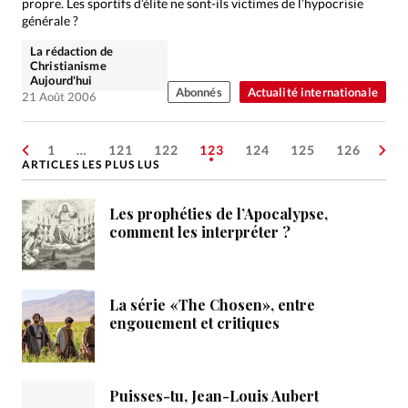
propre. Les sportifs d’élite ne sont-ils victimes de l’hypocrisie
générale ?
La rédaction de
Christianisme
Aujourd'hui
Abonnés
Actualité internationale
21 Août 2006
1
…
121
122
123
124
125
126
ARTICLES LES PLUS LUS
Les prophéties de l’Apocalypse,
comment les interpréter ?
La série «The Chosen», entre
engouement et critiques
Puisses-tu, Jean-Louis Aubert