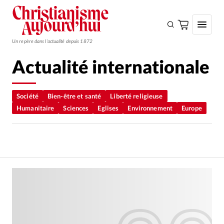
Un repère dans l'actualité depuis 1872
Actualité internationale
S'ABONNER
Monde
Société
Bien-être et santé
Liberté religieuse
Humanitaire
Sciences
Eglises
Environnement
Europe
Eglises
Opinions
Tous les articles
Faire un don
Emploi
Se connecter