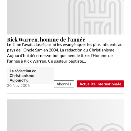
Édition: Internationale
Devise:
CHF
RUBRIQUES
Tous les articles
Actualité chrétienne
Actualité internationale
Chronique
Culture
Rick Warren, homme de l’année
Le Time l’avait classé parmi les évangéliques les plus influents au
Dossier
Eglises
Foi
Génération réveil
Monde
pays de l’Oncle Sam en 2004. La rédaction du Christianisme
Opinions
Publireportage
Relations Aujourd'hui
Aujourd’hui décerne symboliquement le titre d’Homme de
l’année à Rick Warren. Ce pasteur baptiste…
Société
Tour du monde des Eglises
Trait d'Ixène
La rédaction de
Vécu
Vie Intérieure
Christianisme
Aujourd'hui
Abonnés
Actualité internationale
20 Nov 2006