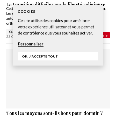
La transition difficile vers la liberté religieuse
Cette année marque les quinze ans de la chute du rideau de fer.
COOKIES
Les chrétiens doivent y composer avec des régimes restés
autoritaires, les réflexes d’anciens possédants de l’Église
Ce site utilise des cookies pour améliorer
orthodoxe et des régimes islamiques en…
votre expérience utilisateur et vous permet
Xavier Tracol
de contrôler ce que vous souhaitez activer.
Abonnés
Actualité internationale
23 Oct 2006
Personnaliser
OK, J'ACCEPTE TOUT
Tous les moyens sont-ils bons pour dormir ?