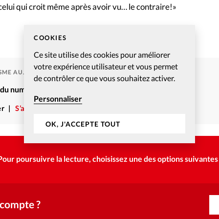
elui qui croit même après avoir vu… le contraire!»
COOKIES
Ce site utilise des cookies pour améliorer
votre expérience utilisateur et vous permet
ISME AUJOURD'HUI
de contrôler ce que vous souhaitez activer.
é du numéro Christianisme Aujourd’hui – Février 2007
Personnaliser
r
S’abonner
OK, J'ACCEPTE TOUT
Pour poursuivre la lecture, choisissez une des options suivantes 
 compte ?