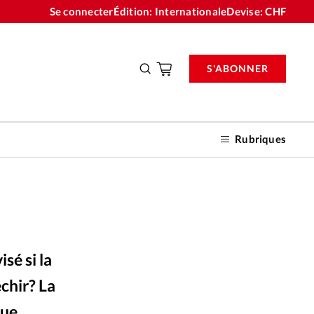
Se connecter
Édition: Internationale
Devise:
CHF
S'ABONNER
Rubriques
nnements
sé si la
n don
échir? La
que