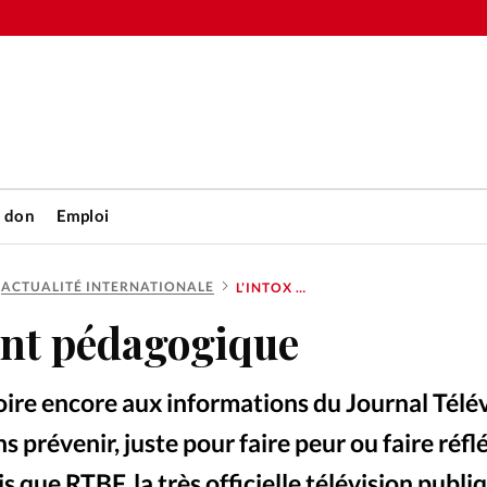
n don
Emploi
ACTUALITÉ INTERNATIONALE
L’INTOX DEVIENT PÉDAGOGIQUE
Accueil
ent pédagogique
rétienne
Les abo
re encore aux informations du Journal Télévi
nique
Faire u
ns prévenir, juste pour faire peur ou faire réfl
 que RTBF, la très officielle télévision publi