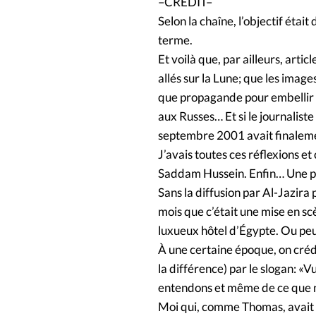
–CREDIT–
Selon la chaîne, l’objectif était
terme.
Et voilà que, par ailleurs, arti
allés sur la Lune; que les image
que propagande pour embellir l
aux Russes… Et si le journaliste
septembre 2001 avait finaleme
J’avais toutes ces réflexions et
Saddam Hussein. Enfin… Une par
Sans la diffusion par Al-Jazira p
mois que c’était une mise en sc
luxueux hôtel d’Égypte. Ou peu
À une certaine époque, on crédi
la différence) par le slogan: «
entendons et même de ce que n
Moi qui, comme Thomas, avait fi