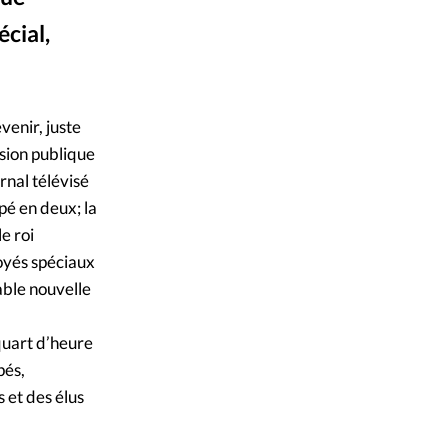
ique
cial,
s
ction
venir, juste
ision publique
mpte
rnal télévisé
pé en deux; la
ement d'adresse
e roi
voyés spéciaux
ntacter
able nouvelle
 quart d’heure
pés,
 et des élus