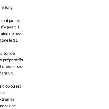
ins long
e sont jamais
n’y avait là
 pied de nez
agone le 11
daison de
x préparatifs.
t dans les six
 dans un
s trop où est
nous
extrêmes.
rendre une