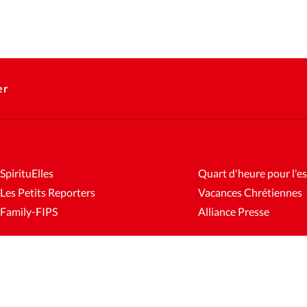
er
SpirituElles
Quart d'heure pour l'es
Les Petits Reporters
Vacances Chrétiennes
Family-FIPS
Alliance Presse
es
Mentions légales
Gestion des cookies