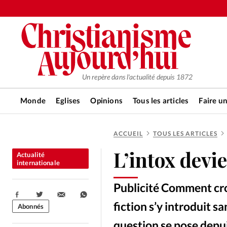
Un repère dans l'actualité depuis 1872
Monde
Eglises
Opinions
Tous les articles
Faire u
ACCUEIL
TOUS LES ARTICLES
RUBRIQUES
L’intox devi
Actualité
Tous les articles
Actualité ch
internationale
Publicité Comment croi
Actualité internationale
Chro
Partager:
fiction s’y introduit sa
Abonnés
question se pose depuis