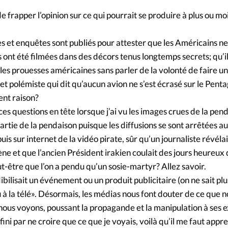
 de frapper l’opinion sur ce qui pourrait se produire à plus ou mo
cles et enquêtes sont publiés pour attester que les Américains n
s ont été filmées dans des décors tenus longtemps secrets; qu’il 
es prouesses américaines sans parler de la volonté de faire un
 et polémiste qui dit qu’aucun avion ne s’est écrasé sur le Pent
nt raison?
 ces questions en tête lorsque j’ai vu les images crues de la pen
tie de la pendaison puisque les diffusions se sont arrêtées au
uis sur internet de la vidéo pirate, sûr qu’un journaliste révélai
ène et que l’ancien Président irakien coulait des jours heureux
t-être que l’on a pendu qu’un sosie-martyr? Allez savoir.
bilisait un événement ou un produit publicitaire (on ne sait plu
Vu à la télé». Désormais, les médias nous font douter de ce que 
ous voyons, poussant la propagande et la manipulation à ses 
ni par ne croire que ce que je voyais, voilà qu’il me faut app