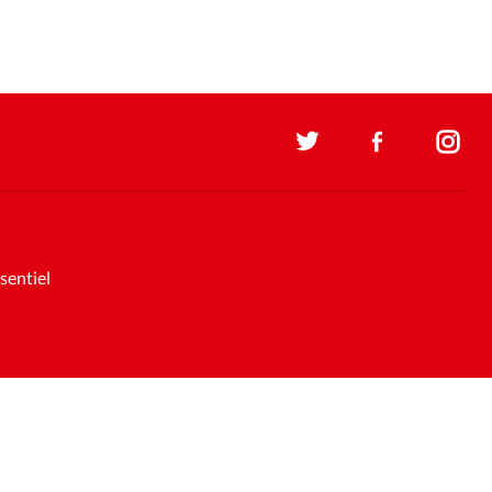
sentiel
Soutenez la presse évangélique.
Faites un don pour nous aider à
nous développer
Support et maintenance:
Solutions Kläy