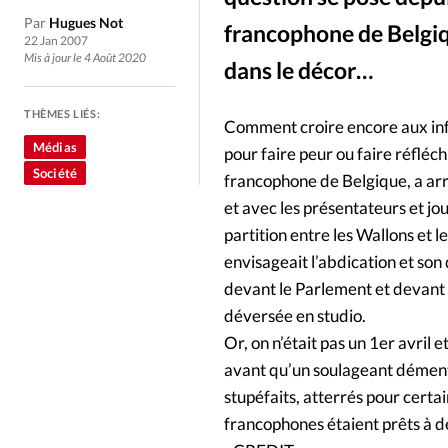
Culture
Dossier
Eglises
Par
Hugues Not
francophone de Belgiqu
22 Jan 2007
Génération réveil
Monde
Mis à jour le 4 Août 2020
dans le décor…
THÈMES LIÉS:
Publireportage
Relations Auj
Comment croire encore aux infor
Médias
pour faire peur ou faire réfléch
Société
Société
Tour du monde des Eg
francophone de Belgique, a arr
et avec les présentateurs et jo
partition entre les Wallons et 
Trait d'Ixène
Vécu
Vie Int
envisageait l’abdication et son
devant le Parlement et devant l
déversée en studio.
Or, on n’était pas un 1er avril 
avant qu’un soulageant démenti
stupéfaits, atterrés pour certa
francophones étaient prêts à d