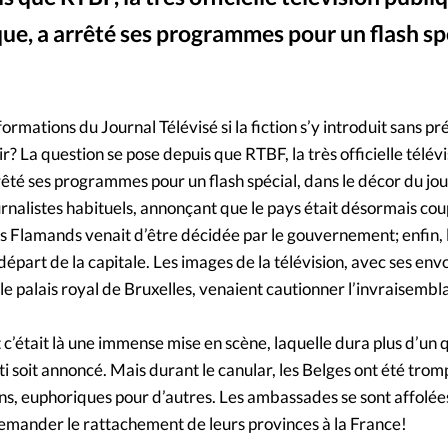
Foi
La bout
e, a arrêté ses programmes pour un flash spé
À propo
Opinions
La réda
ourd'hui
mations du Journal Télévisé si la fiction s’y introduit sans pré
ir? La question se pose depuis que RTBF, la très officielle télév
Mon co
lises
êté ses programmes pour un flash spécial, dans le décor du jou
urnalistes habituels, annonçant que le pays était désormais cou
Changem
les Flamands venait d’être décidée par le gouvernement; enfin, l
érieure
 départ de la capitale. Les images de la télévision, avec ses en
Nous co
e palais royal de Bruxelles, venaient cautionner l’invraisembl
Emploi
et c’était là une immense mise en scène, laquelle dura plus d’un
 soit annoncé. Mais durant le canular, les Belges ont été trom
ins, euphoriques pour d’autres. Les ambassades se sont affolées
emander le rattachement de leurs provinces à la France!