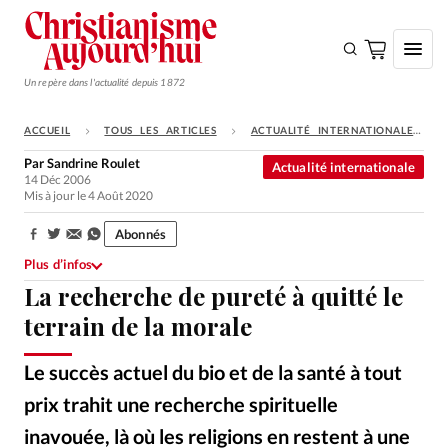
Un repère dans l'actualité depuis 1872
ACCUEIL
TOUS LES ARTICLES
ACTUALITÉ INTERNATIONALE
S'ABONNER
Par
Sandrine Roulet
Actualité internationale
14 Déc 2006
Monde
Mis à jour le 4 Août 2020
Eglises
Abonnés
Partager:
Opinions
Plus d’infos
La recherche de pureté à quitté le
Tous les articles
terrain de la morale
Faire un don
Emploi
Le succès actuel du bio et de la santé à tout
prix trahit une recherche spirituelle
Se connecter
inavouée, là où les religions en restent à une