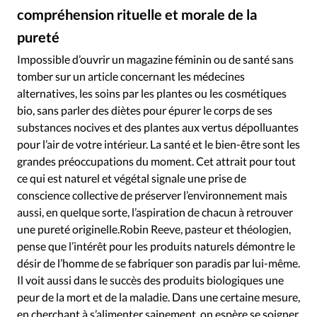
Édition: Internationale
compréhension rituelle et morale de la
Devise:
CHF
pureté
RUBRIQUES
Impossible d’ouvrir un magazine féminin ou de santé sans
Tous les articles
Actualité chrétienne
tomber sur un article concernant les médecines
Actualité internationale
Chronique
Culture
alternatives, les soins par les plantes ou les cosmétiques
bio, sans parler des diètes pour épurer le corps de ses
Dossier
Eglises
Foi
Génération réveil
Monde
substances nocives et des plantes aux vertus dépolluantes
Opinions
Publireportage
Relations Aujourd'hui
pour l’air de votre intérieur. La santé et le bien-être sont les
Société
Tour du monde des Eglises
Trait d'Ixène
grandes préoccupations du moment. Cet attrait pour tout
Vécu
Vie Intérieure
ce qui est naturel et végétal signale une prise de
conscience collective de préserver l’environnement mais
aussi, en quelque sorte, l’aspiration de chacun à retrouver
une pureté originelle.Robin Reeve, pasteur et théologien,
pense que l’intérêt pour les produits naturels démontre le
désir de l’homme de se fabriquer son paradis par lui-même.
Il voit aussi dans le succès des produits biologiques une
peur de la mort et de la maladie. Dans une certaine mesure,
en cherchant à s’alimenter sainement, on espère se soigner.