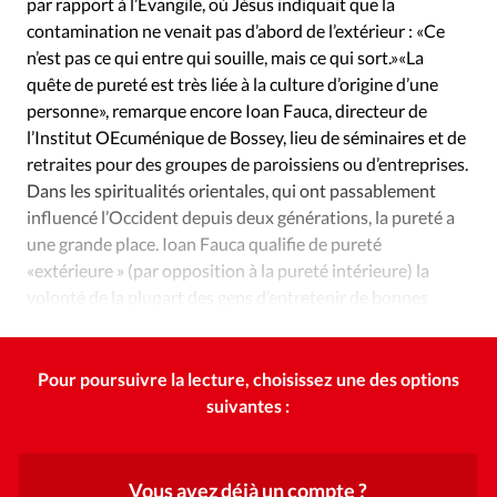
par rapport à l’Évangile, où Jésus indiquait que la
contamination ne venait pas d’abord de l’extérieur : «Ce
n’est pas ce qui entre qui souille, mais ce qui sort.»«La
quête de pureté est très liée à la culture d’origine d’une
personne», remarque encore Ioan Fauca, directeur de
l’Institut OEcuménique de Bossey, lieu de séminaires et de
retraites pour des groupes de paroissiens ou d’entreprises.
Dans les spiritualités orientales, qui ont passablement
influencé l’Occident depuis deux générations, la pureté a
une grande place. Ioan Fauca qualifie de pureté
«extérieure » (par opposition à la pureté intérieure) la
volonté de la plupart des gens d’entretenir de bonnes
relations avec le monde et les autres.
Pour poursuivre la lecture, choisissez une des options
suivantes :
Vous avez déjà un compte ?