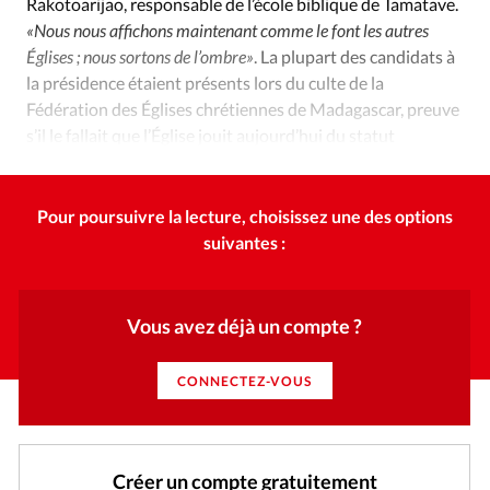
Rakotoarijao, responsable de l’école biblique de Tamatave.
«Nous nous affichons maintenant comme le font les autres
Églises ; nous sortons de l’ombre»
. La plupart des candidats à
la présidence étaient présents lors du culte de la
Fédération des Églises chrétiennes de Madagascar, preuve
s’il le fallait que l’Église jouit aujourd’hui du statut
privilégié de parent spirituel de la société malgache.
Pour poursuivre la lecture, choisissez une des options
suivantes :
Vous avez déjà un compte ?
CONNECTEZ-VOUS
Créer un compte gratuitement