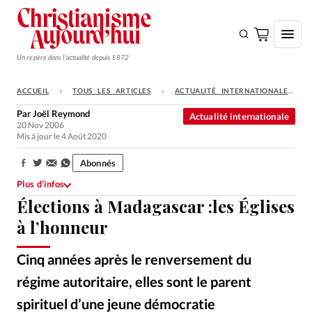
Un repère dans l'actualité depuis 1872
ACCUEIL
TOUS LES ARTICLES
ACTUALITÉ INTERNATIONALE
S'ABONNER
Par
Joël Reymond
Actualité internationale
20 Nov 2006
Monde
Mis à jour le 4 Août 2020
Eglises
Abonnés
Partager:
Opinions
Plus d’infos
Élections à Madagascar :les Églises
Tous les articles
à l’honneur
Faire un don
Emploi
Cinq années après le renversement du
régime autoritaire, elles sont le parent
Se connecter
spirituel d’une jeune démocratie