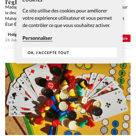
COOKIES
l’église et la synagogue
Madagascar est en pleine période électorale et les Églises sont sur
Ce site utilise des cookies pour améliorer
le devant de la scène. Le président de l’Assemblée nationale
votre expérience utilisateur et vous permet
Mahafaritsy Razakanirina n’a de cesse de soutenir le partenariat
État-Églises dans le développement du…
de contrôler ce que vous souhaitez activer.
Holger Wetjen
Personnaliser
Abonnés
Actualité internationale
26 Juin 2026
OK, J'ACCEPTE TOUT