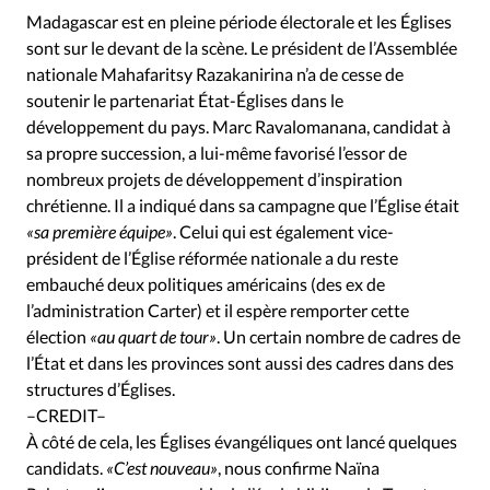
Édition: Internationale
Madagascar est en pleine période électorale et les Églises
Devise:
CHF
sont sur le devant de la scène. Le président de l’Assemblée
nationale Mahafaritsy Razakanirina n’a de cesse de
RUBRIQUES
soutenir le partenariat État-Églises dans le
Tous les articles
Actualité chrétienne
développement du pays. Marc Ravalomanana, candidat à
Actualité internationale
Chronique
Culture
sa propre succession, a lui-même favorisé l’essor de
Dossier
Eglises
Foi
Génération réveil
Monde
nombreux projets de développement d’inspiration
chrétienne. Il a indiqué dans sa campagne que l’Église était
Opinions
Publireportage
Relations Aujourd'hui
«sa première équipe»
. Celui qui est également vice-
Société
Tour du monde des Eglises
Trait d'Ixène
président de l’Église réformée nationale a du reste
Vécu
Vie Intérieure
embauché deux politiques américains (des ex de
l’administration Carter) et il espère remporter cette
élection
«au quart de tour»
. Un certain nombre de cadres de
l’État et dans les provinces sont aussi des cadres dans des
structures d’Églises.
–CREDIT–
À côté de cela, les Églises évangéliques ont lancé quelques
candidats.
«C’est nouveau»
, nous confirme Naïna