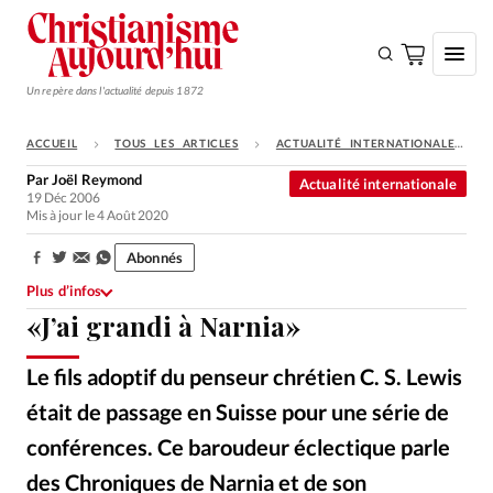
Un repère dans l'actualité depuis 1872
ACCUEIL
TOUS LES ARTICLES
ACTUALITÉ INTERNATIONALE
S'ABONNER
Par
Joël Reymond
Actualité internationale
19 Déc 2006
Monde
Mis à jour le 4 Août 2020
Eglises
Abonnés
Partager:
Opinions
Plus d’infos
«J’ai grandi à Narnia»
Tous les articles
Faire un don
Le fils adoptif du penseur chrétien C. S. Lewis
Emploi
était de passage en Suisse pour une série de
conférences. Ce baroudeur éclectique parle
Se connecter
des Chroniques de Narnia et de son