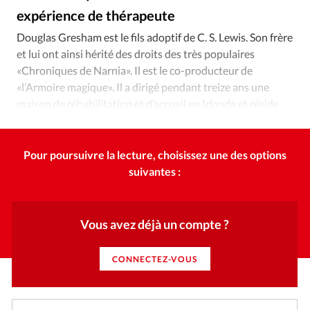
Édition: Internationale
expérience de thérapeute
Devise:
CHF
Douglas Gresham est le fils adoptif de C. S. Lewis. Son frère
et lui ont ainsi hérité des droits des très populaires
RUBRIQUES
Tous les articles
Actualité chrétienne
«Chroniques de Narnia». Il est le co-producteur de
«l’Armoire magique». Il a dirigé pendant treize ans une
Actualité internationale
Chronique
Culture
maison de réhabilitation et d’accueil en Irlande et réside
Dossier
Eglises
Foi
Génération réveil
Monde
aujourd’hui à Malte.
Opinions
Publireportage
Relations Aujourd'hui
Société
Tour du monde des Eglises
Trait d'Ixène
Pour poursuivre la lecture, choisissez une des options
suivantes :
Vécu
Vie Intérieure
Vous avez déjà un compte ?
CONNECTEZ-VOUS