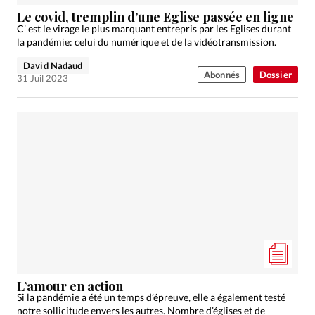
Édition: Internationale
Le covid, tremplin d’une Eglise passée en ligne
Devise:
CHF
C’ est le virage le plus marquant entrepris par les Eglises durant
la pandémie: celui du numérique et de la vidéotransmission.
RUBRIQUES
David Nadaud
Tous les articles
Actualité chrétienne
Abonnés
Dossier
31 Juil 2023
Actualité internationale
Chronique
Culture
Dossier
Eglises
Foi
Génération réveil
Monde
Opinions
Publireportage
Relations Aujourd'hui
Société
Tour du monde des Eglises
Trait d'Ixène
Vécu
Vie Intérieure
L’amour en action
Si la pandémie a été un temps d’épreuve, elle a également testé
notre sollicitude envers les autres. Nombre d’églises et de