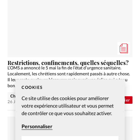
Restrictions, confinements, quelles séquelles?
L’OMS a annoncé le 5 mai la fin de l’état d’urgence sanitaire.
Localement, les chrétiens sont rapidement passés à autre chose.
Il leur reste quelques blessures mais aussi une église qui a tenu
bon.
COOKIES
Charlotte Moulin
Ce site utilise des cookies pour améliorer
Abonnés
Dossier
26 Juin 2023
votre expérience utilisateur et vous permet
de contrôler ce que vous souhaitez activer.
Personnaliser