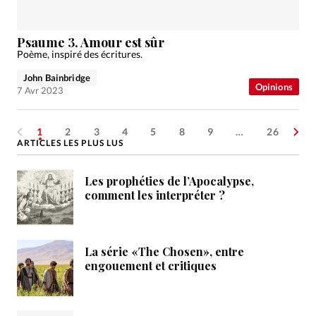
Psaume 3. Amour est sûr
Poème, inspiré des écritures.
John Bainbridge
Opinions
7 Avr 2023
1
2
3
4
5
8
9
…
26
ARTICLES LES PLUS LUS
Les prophéties de l’Apocalypse,
comment les interpréter ?
La série «The Chosen», entre
engouement et critiques