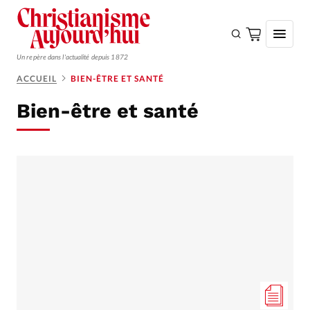
Un repère dans l'actualité depuis 1872
ACCUEIL
BIEN-ÊTRE ET SANTÉ
S'ABONNER
Bien-être et santé
Monde
Eglises
Opinions
Tous les articles
Faire un don
Emploi
Se connecter