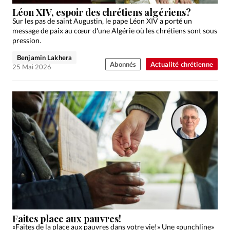
Édition: Internationale
Léon XIV, espoir des chrétiens algériens?
Devise:
CHF
Sur les pas de saint Augustin, le pape Léon XIV a porté un
message de paix au cœur d'une Algérie où les chrétiens sont sous
RUBRIQUES
pression.
Tous les articles
Actualité chrétienne
Benjamin Lakhera
Abonnés
Actualité chrétienne
Actualité internationale
Chronique
Culture
25 Mai 2026
Dossier
Eglises
Foi
Génération réveil
Monde
Opinions
Publireportage
Relations Aujourd'hui
Société
Tour du monde des Eglises
Trait d'Ixène
Vécu
Vie Intérieure
Faites place aux pauvres!
«Faites de la place aux pauvres dans votre vie!» Une «punchline»