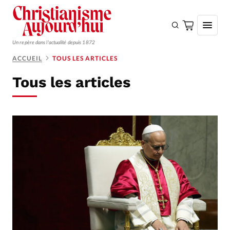
Un repère dans l'actualité depuis 1872
ACCUEIL
TOUS LES ARTICLES
S'ABONNER
Tous les articles
Monde
Eglises
Opinions
Tous les articles
Faire un don
Emploi
Se connecter