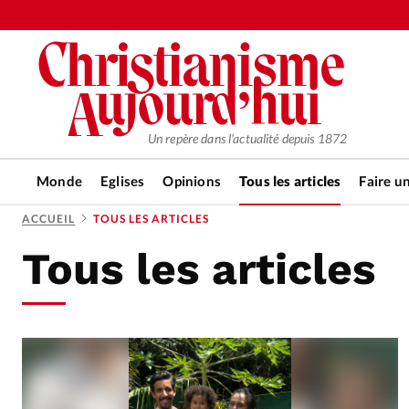
Un repère dans l'actualité depuis 1872
Monde
Eglises
Opinions
Tous les articles
Faire u
ACCUEIL
TOUS LES ARTICLES
Tous les articles
RUBRIQUES
Tous les articles
Actualité ch
Actualité internationale
Chro