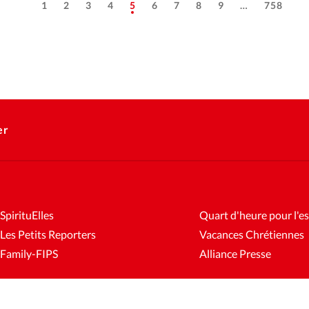
1
2
3
4
5
6
7
8
9
…
758
er
SpirituElles
Quart d'heure pour l'es
Les Petits Reporters
Vacances Chrétiennes
Family-FIPS
Alliance Presse