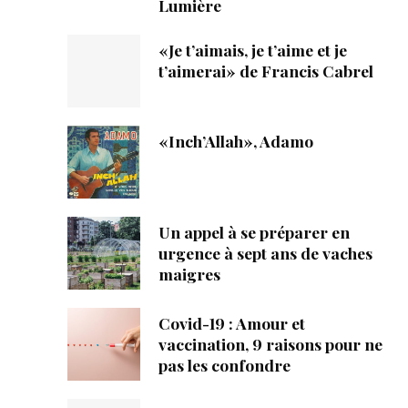
Lumière
«Je t’aimais, je t’aime et je
t’aimerai» de Francis Cabrel
«Inch’Allah», Adamo
Un appel à se préparer en
urgence à sept ans de vaches
maigres
Covid-19 : Amour et
vaccination, 9 raisons pour ne
pas les confondre