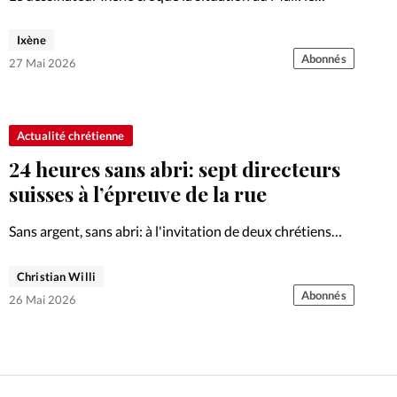
pouvoir affirme contrôler la situation tandis que les
rebelles avancent. Le trait d'humour grinçant de juin
Ixène
2026.
Abonnés
27 Mai 2026
Actualité chrétienne
24 heures sans abri: sept directeurs
suisses à l’épreuve de la rue
Sans argent, sans abri: à l'invitation de deux chrétiens
engagés, sept entrepreneurs suisses ont passé 24 heures
dans la rue à Saint-Gall. Une expérience transformatrice.
Christian Willi
Abonnés
26 Mai 2026