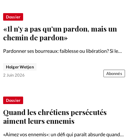
Dossier
«Il n’y a pas qu’un pardon, mais un
chemin de pardon»
Pardonner ses bourreaux: faiblesse ou libération? Si le
pardon est une exigence spirituelle pour les chrétiens, il
est aussi un travail de longue haleine.
Holger Wetjen
Abonnés
2 Juin 2026
Dossier
Quand les chrétiens persécutés
aiment leurs ennemis
«Aimez vos ennemis»: un défi qui paraît absurde quand