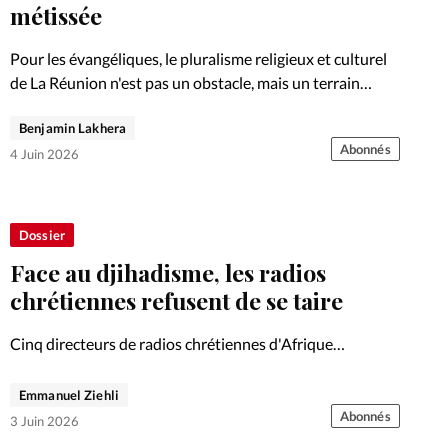
Foi
La bout
métissée
À propo
Opinions
Pour les évangéliques, le pluralisme religieux et culturel
de La Réunion n'est pas un obstacle, mais un terrain
La réda
d'exercice pour témoigner de l'Évangile.
ourd'hui
Benjamin Lakhera
Abonnés
4 Juin 2026
Mon co
lises
Changem
Dossier
érieure
Face au djihadisme, les radios
Nous co
chrétiennes refusent de se taire
Emploi
Cinq directeurs de radios chrétiennes d'Afrique
racontent comment leurs ondes sont devenues un
rempart contre la haine.
Emmanuel Ziehli
Abonnés
3 Juin 2026