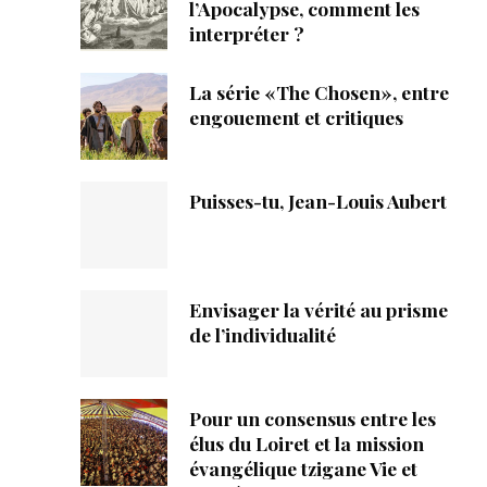
ique
l’Apocalypse, comment les
interpréter ?
s
La série «The Chosen», entre
engouement et critiques
ction
mpte
Puisses-tu, Jean-Louis Aubert
ement d'adresse
ntacter
Envisager la vérité au prisme
de l’individualité
Pour un consensus entre les
élus du Loiret et la mission
évangélique tzigane Vie et