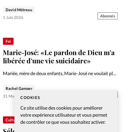
on est traqué. Pourtant, au Mali et ailleurs, des chrétiens
persécutés en font une réalité. Premier volet d'un dossier
David Métreau
en deux parties.
Abonnés
1 Juin 2026
Foi
Marie-José: «Le pardon de Dieu m’a
libérée d’une vie suicidaire»
Mariée, mère de deux enfants, Marie-José ne voulait plus
vivre après avoir consulté une cartomancienne. Un
couple persévérant l'a accompagnée vers la foi.
Rachel Gamper
Témoignage.
Abonnés
31 Mai 2026
COOKIES
Ce site utilise des cookies pour améliorer
votre expérience utilisateur et vous permet
Culture
de contrôler ce que vous souhaitez activer.
Sélection de livres: persécution,