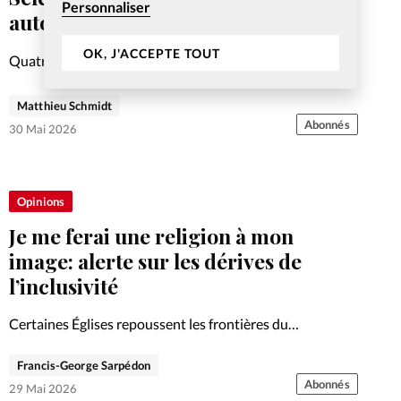
Personnaliser
autorité, handicap, débat sur Adam
OK, J'ACCEPTE TOUT
Quatre ouvrages au menu de ce mois: l'histoire d'un
berger afghan converti, un débat à trois voix sur Adam,
un essai sur l'autorité dans l'Église, et le témoignage
Matthieu Schmidt
poignant d'une mère sur le handicap.
Abonnés
30 Mai 2026
Opinions
Je me ferai une religion à mon
image: alerte sur les dérives de
l’inclusivité
Certaines Églises repoussent les frontières du
christianisme au nom de l'inclusivité. Le théologien
Francis-George Sarpédon
David Bouillon alerte sur des dérives qui contestent
Abonnés
l'autorité de la Bible.
29 Mai 2026