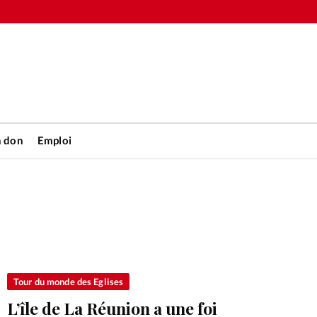
n don
Emploi
Accueil
rétienne
Les abo
nique
Faire u
Tour du monde des Eglises
L’île de La Réunion a une foi