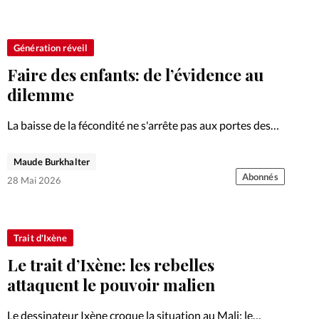
Génération réveil
Faire des enfants: de l’évidence au
dilemme
La baisse de la fécondité ne s'arrête pas aux portes des
Églises: les jeunes adultes évangéliques traversent les
mêmes hésitations que leur génération. Deuxième volet
Maude Burkhalter
de l'enquête.
Abonnés
28 Mai 2026
Trait d'Ixène
Le trait d’Ixène: les rebelles
attaquent le pouvoir malien
Le dessinateur Ixène croque la situation au Mali: le