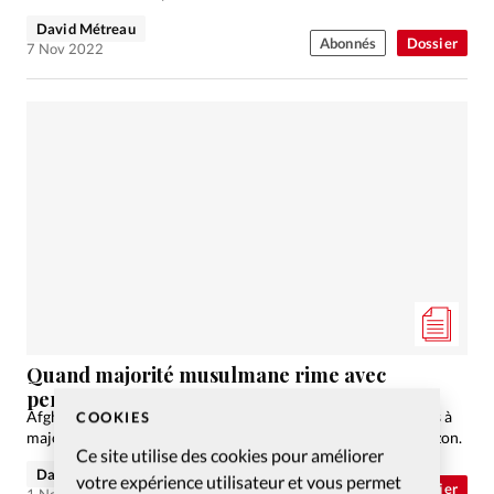
David Métreau
Abonnés
Dossier
7 Nov 2022
Quand majorité musulmane rime avec
persécution des chrétiens
Afghanistan, Emirats Arabes Unis, Qatar... Comment ces pays à
COOKIES
majorité musulmane traitent-ils leurs chrétiens? Tour d'horizon.
Ce site utilise des cookies pour améliorer
David Métreau
votre expérience utilisateur et vous permet
Abonnés
Dossier