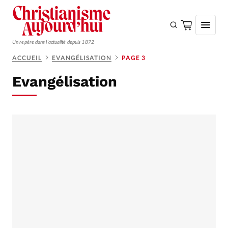
Un repère dans l'actualité depuis 1872
ACCUEIL
EVANGÉLISATION
PAGE 3
S'ABONNER
Evangélisation
Monde
Eglises
Opinions
Tous les articles
Faire un don
Emploi
Se connecter