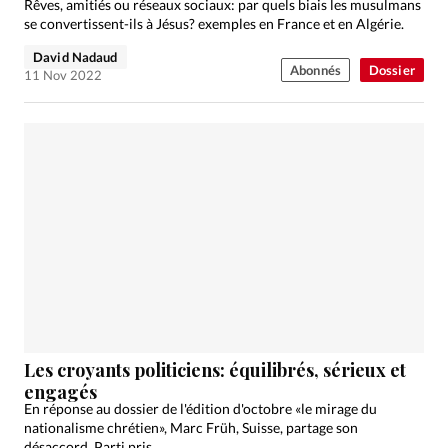
Rêves, amitiés ou réseaux sociaux: par quels biais les musulmans
se convertissent-ils à Jésus? exemples en France et en Algérie.
David Nadaud
Abonnés
Dossier
11 Nov 2022
Les croyants politiciens: équilibrés, sérieux et
engagés
En réponse au dossier de l'édition d'octobre «le mirage du
nationalisme chrétien», Marc Früh, Suisse, partage son
désaccord. Parti pris.