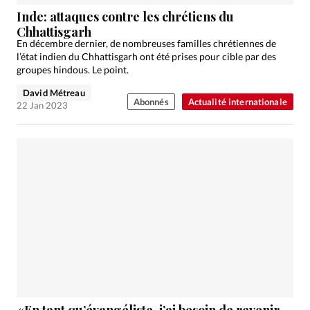
Édition: Internationale
Inde: attaques contre les chrétiens du
Devise:
CHF
Chhattisgarh
En décembre dernier, de nombreuses familles chrétiennes de
RUBRIQUES
l’état indien du Chhattisgarh ont été prises pour cible par des
Tous les articles
Actualité chrétienne
groupes hindous. Le point.
Actualité internationale
Chronique
Culture
David Métreau
Abonnés
Actualité internationale
22 Jan 2023
Dossier
Eglises
Foi
Génération réveil
Monde
Opinions
Publireportage
Relations Aujourd'hui
Société
Tour du monde des Eglises
Trait d'Ixène
Vécu
Vie Intérieure
«En tant qu’évangéliste, j’ai besoin de revenir