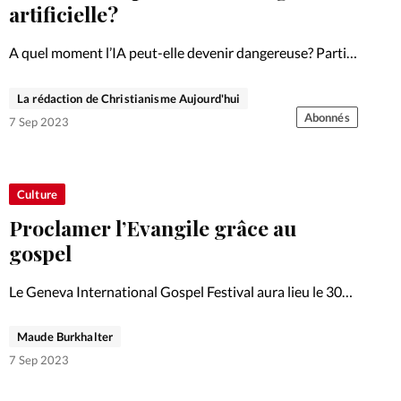
Foi
La bout
artificielle?
À propo
Opinions
A quel moment l’IA peut-elle devenir dangereuse? Parti
pris.
La réda
La rédaction de Christianisme Aujourd'hui
ourd'hui
Abonnés
7 Sep 2023
Mon co
lises
Changem
Culture
érieure
Proclamer l’Evangile grâce au
Nous co
gospel
Le Geneva International Gospel Festival aura lieu le 30
Emploi
septembre au théâtre du Léman.
Maude Burkhalter
7 Sep 2023