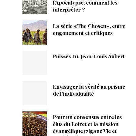
ique
l’Apocalypse, comment les
interpréter ?
s
La série «The Chosen», entre
engouement et critiques
ction
mpte
Puisses-tu, Jean-Louis Aubert
ement d'adresse
ntacter
Envisager la vérité au prisme
de l’individualité
Pour un consensus entre les
élus du Loiret et la mission
évangélique tzigane Vie et