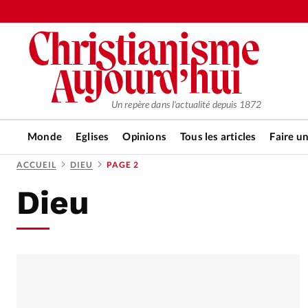
Un repère dans l'actualité depuis 1872
Monde
Eglises
Opinions
Tous les articles
Faire u
ACCUEIL
DIEU
PAGE 2
Dieu
RUBRIQUES
Tous les articles
Actualité ch
Actualité internationale
Chro