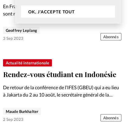
En France comme en Suisse, les projets de lieux de vie se
OK, J'ACCEPTE TOUT
sont multipliés ces dernières années, offrant des espaces
de partage et d’espérance, avec une dimension
missionnelle.
Geoffrey Leplang
Abonnés
3 Sep 2023
Actualité internationale
Rendez-vous étudiant en Indonésie
De retour de la conférence de l’IFES (GBEU) qui a eu lieu
à Jakarta du 2 au 10 août, le secrétaire général de la
branche suisse du mouvement, Colin Donaldson (3e
depuis la gauche), partage…
Maude Burkhalter
Abonnés
2 Sep 2023