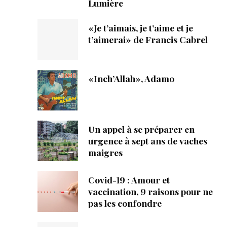
Lumière
«Je t’aimais, je t’aime et je
t’aimerai» de Francis Cabrel
«Inch’Allah», Adamo
Un appel à se préparer en
urgence à sept ans de vaches
maigres
Covid-19 : Amour et
vaccination, 9 raisons pour ne
pas les confondre