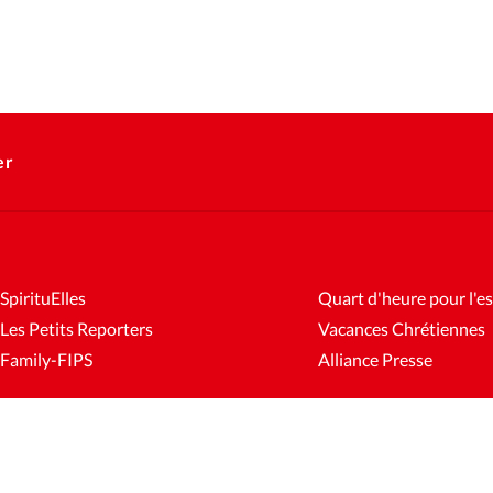
er
SpirituElles
Quart d'heure pour l'es
Les Petits Reporters
Vacances Chrétiennes
Family-FIPS
Alliance Presse
es
Mentions légales
Gestion des cookies