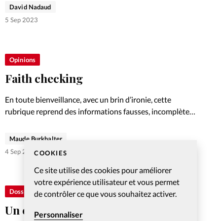
David Nadaud
5 Sep 2023
Opinions
Faith checking
En toute bienveillance, avec un brin d’ironie, cette
rubrique reprend des informations fausses, incomplètes
ou erronées sur la foi chrétienne.
Maude Burkhalter
4 Sep 2023
COOKIES
Ce site utilise des cookies pour améliorer
votre expérience utilisateur et vous permet
Dossier
de contrôler ce que vous souhaitez activer.
Un café peut changer une vie
Personnaliser