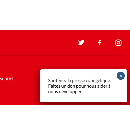
sentiel
Soutenez la presse évangélique.
Faites un don pour nous aider à
nous développer
Support et maintenance:
Solutions Kläy