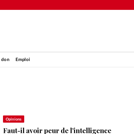
n don
Emploi
Accueil
rétienne
Les abo
nique
Faire u
Opinions
Faut-il avoir peur de l’intelligence