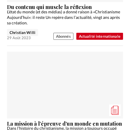
Édition: Internationale
Du contenu qui muscle la réﬂexion
Devise:
CHF
L’état du monde (et des médias) a donné raison à «Christianisme
Aujourd’hui»: il reste Un repère dans l’actualité, vingt ans après
RUBRIQUES
sa création.
Tous les articles
Actualité chrétienne
Christian Willi
Abonnés
Actualité internationale
Actualité internationale
Chronique
Culture
29 Août 2023
Dossier
Eglises
Foi
Génération réveil
Monde
Opinions
Publireportage
Relations Aujourd'hui
Société
Tour du monde des Eglises
Trait d'Ixène
Vécu
Vie Intérieure
La mission à l’épreuve d’un monde en mutation
Dans l’histoire du christianisme, la mission a toujours occupé