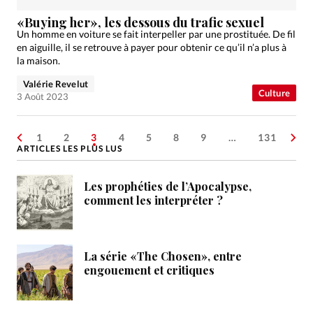
«Buying her», les dessous du trafic sexuel
Un homme en voiture se fait interpeller par une prostituée. De fil
en aiguille, il se retrouve à payer pour obtenir ce qu’il n’a plus à
la maison.
Valérie Revelut
Culture
3 Août 2023
1
2
3
4
5
8
9
…
131
ARTICLES LES PLUS LUS
Les prophéties de l’Apocalypse,
comment les interpréter ?
La série «The Chosen», entre
engouement et critiques