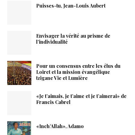
Puisses-tu, Jean-Louis Aubert
Envisager la vérité au prisme de
l’individualité
Pour un consensus entre les élus du
Loiret et la mission évangélique
tzigane Vie et Lumière
«Je t’aimais, je t’aime et je t’aimerai» de
Francis Cabrel
«Inch’Allah», Adamo