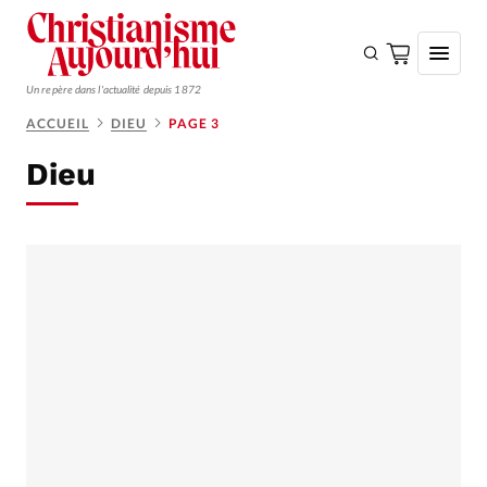
Un repère dans l'actualité depuis 1872
ACCUEIL
DIEU
PAGE 3
S'ABONNER
Dieu
Monde
Eglises
Opinions
Tous les articles
Faire un don
Emploi
Se connecter