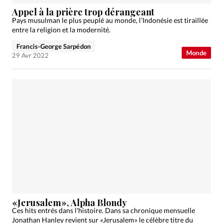
Édition: Internationale
Appel à la prière trop dérangeant
Devise:
CHF
Pays musulman le plus peuplé au monde, l’Indonésie est tiraillée
entre la religion et la modernité.
RUBRIQUES
Francis-George Sarpédon
Tous les articles
Actualité chrétienne
Monde
29 Avr 2022
Actualité internationale
Chronique
Culture
Dossier
Eglises
Foi
Génération réveil
Monde
Opinions
Publireportage
Relations Aujourd'hui
Société
Tour du monde des Eglises
Trait d'Ixène
Vécu
Vie Intérieure
«Jerusalem», Alpha Blondy
Ces hits entrés dans l'histoire. Dans sa chronique mensuelle
Jonathan Hanley revient sur «Jerusalem» le célèbre titre du