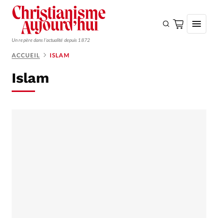
Un repère dans l'actualité depuis 1872
ACCUEIL
ISLAM
S'ABONNER
Islam
Monde
Eglises
Opinions
Tous les articles
Faire un don
Emploi
Se connecter