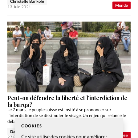
Christelle Bankolé
Monde
13 Juin 2021
Peut-on défendre la liberté et l’interdiction de
la burqa?
Le 7 mars, le peuple suisse est invité à se prononcer sur
l’interdiction de se dissimuler le visage. Un enjeu qui relance le
débat de la liberté religieuse... ou celui de la dignité humaine?
COOKIES
David Métreau
Abonnés
Société
Ce site utilise des cookies pour améliorer
27 Fév 2021