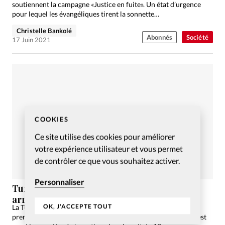
soutiennent la campagne «Justice en fuite». Un état d’urgence
pour lequel les évangéliques tirent la sonnette…
Christelle Bankolé
Abonnés
Société
17 Juin 2021
COOKIES
Ce site utilise des cookies pour améliorer
votre expérience utilisateur et vous permet
de contrôler ce que vous souhaitez activer.
Personnaliser
Turquie: le droit des femmes fait un pas en
arrière
OK, J'ACCEPTE TOUT
La Turquie n’en est plus à un coup d’éclat. Celle qui fut la
première à ratifier la convention d’Istanbul le 14 mars 2012 est