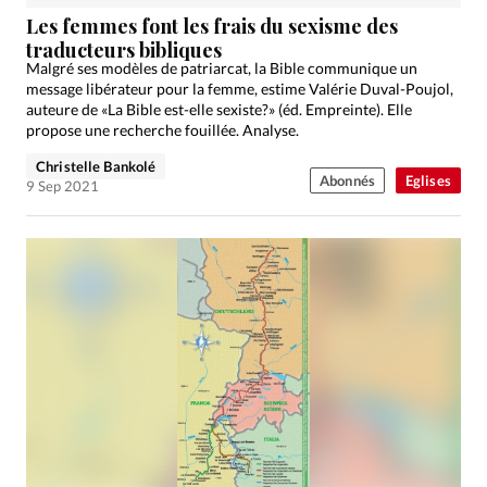
Édition: Internationale
Les femmes font les frais du sexisme des
Devise:
CHF
traducteurs bibliques
Malgré ses modèles de patriarcat, la Bible communique un
RUBRIQUES
message libérateur pour la femme, estime Valérie Duval-Poujol,
Tous les articles
Actualité chrétienne
auteure de «La Bible est-elle sexiste?» (éd. Empreinte). Elle
propose une recherche fouillée. Analyse.
Actualité internationale
Chronique
Culture
Christelle Bankolé
Dossier
Eglises
Foi
Génération réveil
Monde
Abonnés
Eglises
9 Sep 2021
Opinions
Publireportage
Relations Aujourd'hui
Société
Tour du monde des Eglises
Trait d'Ixène
Vécu
Vie Intérieure