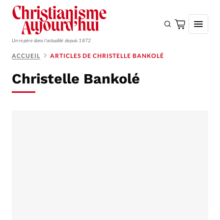
Un repère dans l'actualité depuis 1872
ACCUEIL
ARTICLES DE CHRISTELLE BANKOLÉ
S'ABONNER
Christelle Bankolé
Monde
Eglises
Opinions
Tous les articles
Faire un don
Emploi
Se connecter