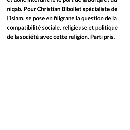
Édition: Internationale
niqab. Pour Christian Bibollet spécialiste de
Devise:
CHF
l'islam, se pose en filigrane la question de la
RUBRIQUES
compatibilité sociale, religieuse et politique
Tous les articles
Actualité chrétienne
de la société avec cette religion. Parti pris.
Actualité internationale
Chronique
Culture
iStock
©
Dossier
Eglises
Foi
Génération réveil
Monde
Opinions
Publireportage
Relations Aujourd'hui
Société
Tour du monde des Eglises
Trait d'Ixène
Vécu
Vie Intérieure