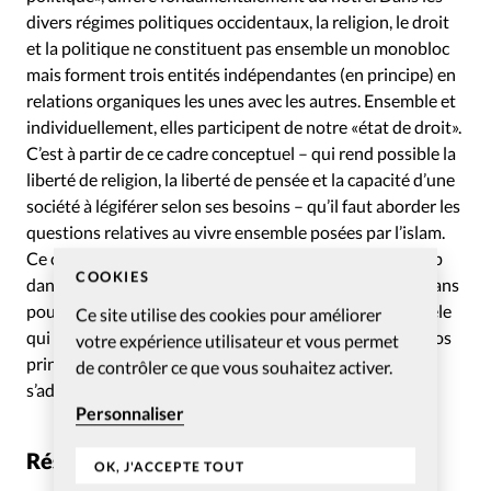
divers régimes politiques occidentaux, la religion, le droit
et la politique ne constituent pas ensemble un monobloc
mais forment trois entités indépendantes (en principe) en
relations organiques les unes avec les autres. Ensemble et
individuellement, elles participent de notre «état de droit».
C’est à partir de ce cadre conceptuel – qui rend possible la
liberté de religion, la liberté de pensée et la capacité d’une
société à légiférer selon ses besoins – qu’il faut aborder les
questions relatives au vivre ensemble posées par l’islam.
Ce cadre de pensée devrait permettre d’établir le champ
COOKIES
dans lequel les musulmans peuvent pratiquer leur foi sans
pour autant entraîner l’émergence d’une société parallèle
Ce site utilise des cookies pour améliorer
qui obéirait à d’autres lois contredisant frontalement nos
votre expérience utilisateur et vous permet
principes. En d’autres termes, c’est aux musulmans de
de contrôler ce que vous souhaitez activer.
s’adapter à notre cadre conceptuel et non l’inverse.
Personnaliser
Résister à l’islam politique
OK, J'ACCEPTE TOUT