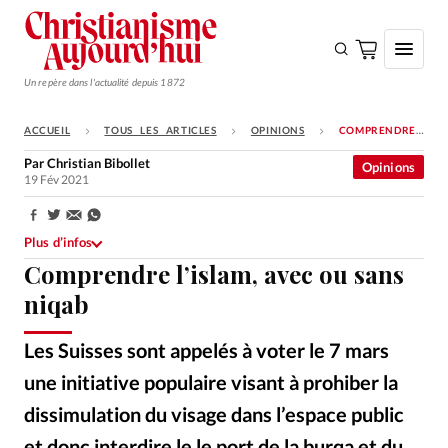
Un repère dans l'actualité depuis 1872
ACCUEIL
TOUS LES ARTICLES
OPINIONS
COMPRENDRE L’ISLAM, AVEC OU SANS NIQAB
S'ABONNER
Par
Christian Bibollet
Opinions
19 Fév 2021
Monde
Eglises
Partager:
Plus d’infos
Opinions
Comprendre l’islam, avec ou sans
Tous les articles
niqab
Faire un don
Les Suisses sont appelés à voter le 7 mars
Emploi
une initiative populaire visant à prohiber la
dissimulation du visage dans l’espace public
Se connecter
et donc interdire le le port de la burqa et du