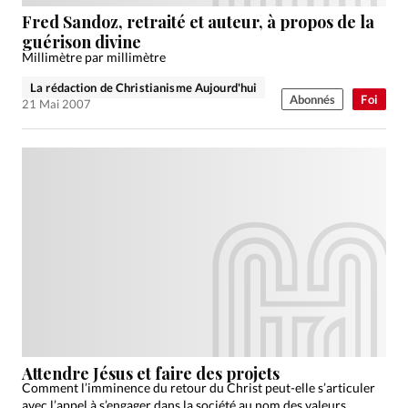
Édition: Internationale
Fred Sandoz, retraité et auteur, à propos de la
Devise:
CHF
guérison divine
Millimètre par millimètre
RUBRIQUES
Tous les articles
Actualité chrétienne
La rédaction de Christianisme Aujourd'hui
Abonnés
Foi
21 Mai 2007
Actualité internationale
Chronique
Culture
Dossier
Eglises
Foi
Génération réveil
Monde
Opinions
Publireportage
Relations Aujourd'hui
Société
Tour du monde des Eglises
Trait d'Ixène
Vécu
Vie Intérieure
Attendre Jésus et faire des projets
Comment l’imminence du retour du Christ peut-elle s’articuler
avec l’appel à s’engager dans la société au nom des valeurs