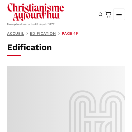
Un repère dans l'actualité depuis 1872
ACCUEIL
EDIFICATION
PAGE 49
S'ABONNER
Edification
Monde
Eglises
Opinions
Tous les articles
Faire un don
Emploi
Se connecter