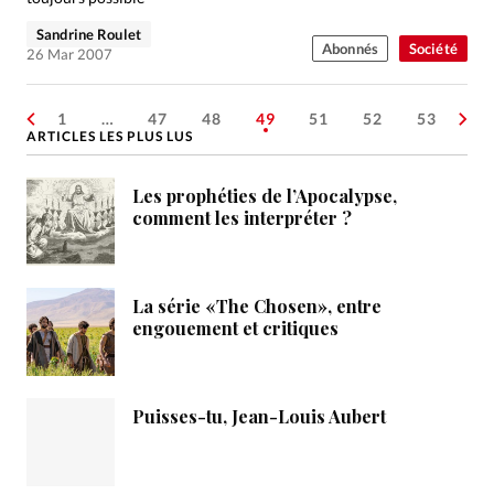
Sandrine Roulet
Abonnés
Société
26 Mar 2007
1
…
47
48
49
51
52
53
ARTICLES LES PLUS LUS
Les prophéties de l’Apocalypse,
comment les interpréter ?
La série «The Chosen», entre
engouement et critiques
Puisses-tu, Jean-Louis Aubert