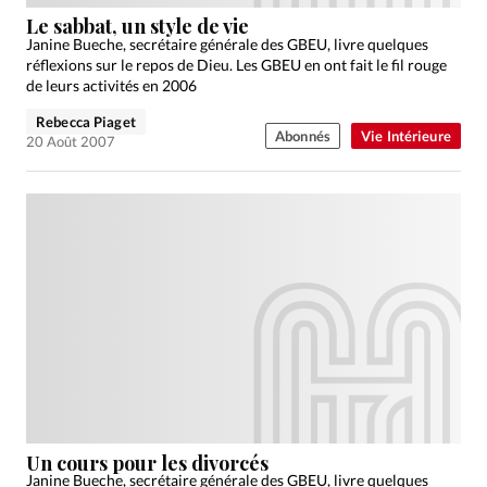
Édition: Internationale
Le sabbat, un style de vie
Devise:
CHF
Janine Bueche, secrétaire générale des GBEU, livre quelques
réflexions sur le repos de Dieu. Les GBEU en ont fait le fil rouge
RUBRIQUES
de leurs activités en 2006
Tous les articles
Actualité chrétienne
Rebecca Piaget
Abonnés
Vie Intérieure
Actualité internationale
Chronique
Culture
20 Août 2007
Dossier
Eglises
Foi
Génération réveil
Monde
Opinions
Publireportage
Relations Aujourd'hui
Société
Tour du monde des Eglises
Trait d'Ixène
Vécu
Vie Intérieure
Un cours pour les divorcés
Janine Bueche, secrétaire générale des GBEU, livre quelques