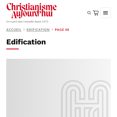
Un repère dans l'actualité depuis 1872
ACCUEIL
EDIFICATION
PAGE 48
S'ABONNER
Edification
Monde
Eglises
Opinions
Tous les articles
Faire un don
Emploi
Se connecter