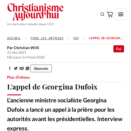
Un repère dans l'actualité depuis 1872
ACCUEIL
TOUS LES ARTICLES
FOI
L’APPEL DE GEORGINA DUFOIX
S'ABONNER
Par
Christian Willi
Foi
21 Mai 2007
Monde
Mis à jour le 4 Août 2020
Eglises
Abonnés
Partager:
Opinions
Plus d’infos
L’appel de Georgina Dufoix
Tous les articles
Faire un don
L’ancienne ministre socialiste Georgina
Emploi
Dufoix a lancé un appel à la prière pour les
autorités avant les présidentielles. Interview
Se connecter
express.