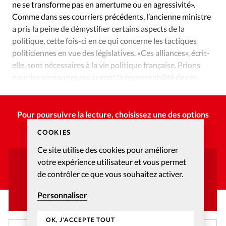
ne se transforme pas en amertume ou en agressivité».
Comme dans ses courriers précédents, l’ancienne ministre
a pris la peine de démystifier certains aspects de la
politique, cette fois-ci en ce qui concerne les tactiques
politiciennes en vue des législatives. «Ces alliances», écrit-
elle, sont nécessaires à la vie politique française. Prions
pour les personnes qui auront la responsabilité de ces
manœuvres pré-législatives». (CW)
Pour poursuivre la lecture, choisissez une des options
suivantes :
COOKIES
Ce site utilise des cookies pour améliorer
votre expérience utilisateur et vous permet
Vous avez déjà un compte ?
de contrôler ce que vous souhaitez activer.
CONNECTEZ-VOUS
Personnaliser
OK, J'ACCEPTE TOUT