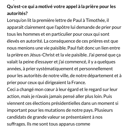
Édition: Internationale
Qu’est-ce qui a motivé votre appel à la prière pour les
Devise:
CHF
autorités?
Lorsqu’on lit la première lettre de Paul à Timothée, il
RUBRIQUES
apparaît clairement que l’apôtre lui demande de prier pour
Tous les articles
Actualité chrétienne
tous les hommes et en particulier pour ceux qui sont
Actualité internationale
Chronique
Culture
élevés en autorité. La conséquence de ces prières est que
Dossier
Eglises
Foi
Génération réveil
Monde
nous menions une vie paisible. Paul fait donc un lien entre
Opinions
Publireportage
Relations Aujourd'hui
la prière en Jésus-Christ et la vie paisible. J’ai pensé que ça
valait la peine d’essayer et j’ai commencé, il y a quelques
Société
Tour du monde des Eglises
Trait d'Ixène
années, à prier systématiquement et personnellement
Vécu
Vie Intérieure
pour les autorités de notre ville, de notre département et à
prier pour ceux qui dirigeaient la France.
Ceci a changé mon cœur à leur égard et le regard sur leur
action, mais je n’avais jamais pensé aller plus loin. Puis
viennent ces élections présidentielles dans un moment si
important pour les mutations de notre pays. Plusieurs
candidats de grande valeur se présentaient à nos
suffrages. Ils me sont tous apparus comme