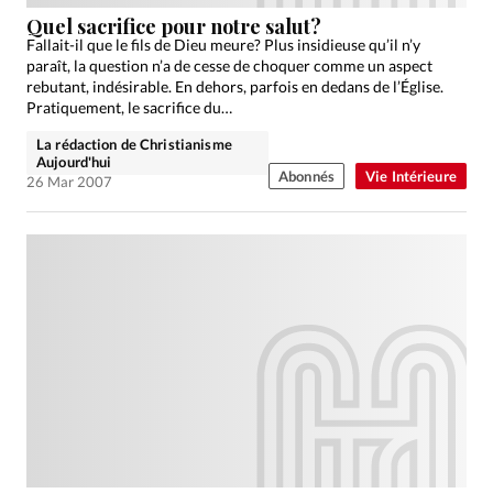
Édition: Internationale
Quel sacrifice pour notre salut?
Devise:
CHF
Fallait-il que le fils de Dieu meure? Plus insidieuse qu’il n’y
paraît, la question n’a de cesse de choquer comme un aspect
RUBRIQUES
rebutant, indésirable. En dehors, parfois en dedans de l’Église.
Tous les articles
Actualité chrétienne
Pratiquement, le sacrifice du…
Actualité internationale
Chronique
Culture
La rédaction de Christianisme
Aujourd'hui
Dossier
Eglises
Foi
Génération réveil
Monde
Abonnés
Vie Intérieure
26 Mar 2007
Opinions
Publireportage
Relations Aujourd'hui
Société
Tour du monde des Eglises
Trait d'Ixène
Vécu
Vie Intérieure