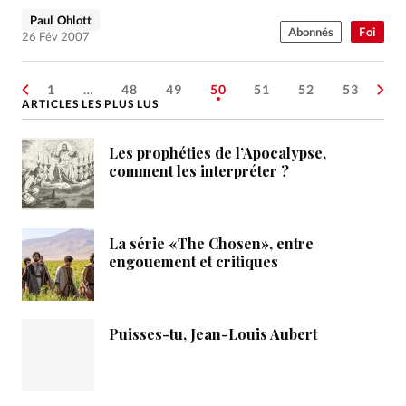
Paul Ohlott
Abonnés
Foi
26 Fév 2007
1
…
48
49
50
51
52
53
ARTICLES LES PLUS LUS
Les prophéties de l’Apocalypse,
comment les interpréter ?
La série «The Chosen», entre
engouement et critiques
Puisses-tu, Jean-Louis Aubert