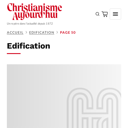
Un repère dans l'actualité depuis 1872
ACCUEIL
EDIFICATION
PAGE 50
S'ABONNER
Edification
Monde
Eglises
Opinions
Tous les articles
Faire un don
Emploi
Se connecter