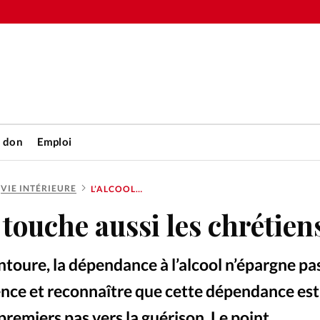
n don
Emploi
VIE INTÉRIEURE
L’ALCOOLISME TOUCHE AUSSI LES CHRÉTIENS
Accueil
 touche aussi les chrétien
rétienne
Les abo
ntoure, la dépendance à l’alcool n’épargne pas
nique
Faire u
ilence et reconnaître que cette dépendance est
premiers pas vers la guérison. Le point