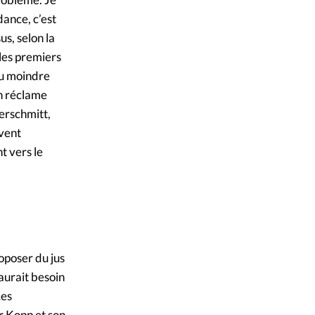
dance, c’est
us, selon la
 les premiers
au moindre
n réclame
erschmitt,
uvent
t vers le
roposer du jus
 aurait besoin
Les
r Kopp et son