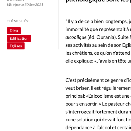
Culture
Dossier
Eglises
Mis à jour le 30 Sep 2021
Génération réveil
Monde
«
Il y a de cela bien longtemps,
THÈMES LIÉS:
immoralité que représentait à
Dieu
Publireportage
Relations Auj
alcoolique
(éd. Ourania). Suite
Edification
ses activités au sein de son Egl
Eglises
Société
Tour du monde des Eg
les chrétiens, ce qu’on n’atten
elle explique: «J’avais en tête u
Trait d'Ixène
Vécu
Vie Int
C’est précisément ce genre d’
veut briser. Il est régulièreme
principal: «L’alcoolisme est un
pour s’en sortir!» Le pasteur ch
s’interrogeait fortement duran
«une solution qui devait foncti
dépendance à l’alcool et certai