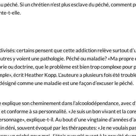
au péché. Si un chrétien n’est plus esclave du péché, comment 
nte-t-elle.
divisés: certains pensent que cette addiction relève surtout d
d’autres y voient une pathologie. Péché ou maladie? «Ma propre
orie ou doctrine, que le problème est bien trop complexe pour 
le», écrit Heather Kopp. L’auteure a plusieurs fois été troublé
 désigné comme une maladie est une façon d’excuser le péché.
 explique son cheminement dans l’alcoolodépendance, avec d
et conforme à sa personnalité. «Je suis un bon vivant et la c
ersonnage», explique-t-il. Au bout d’une vingtaine d’années d’ad
ain déni, souvent évoqué par les thérapeutes: «Je ne voulais 
devenu un péché pour moi. J’étais aveuglé quant à la gravité du 