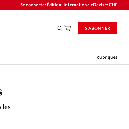
Se connecter
Édition: Internationale
Devise:
CHF
S'ABONNER
Rubriques
s
nnements
 les
n don