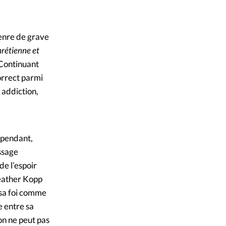
ique
iStock
©
s
genre de grave
rétienne et
ction
 Continuant
correct parmi
mpte
 addiction,
ement d'adresse
ntacter
épendant,
essage
de l’espoir
Heather Kopp
 sa foi comme
e entre sa
on ne peut pas