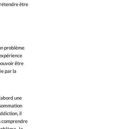
prétendre être
’un problème
 expérience
pouvoir être
e par la
’abord une
onsommation
diction, il
pas comprendre
problème. Je