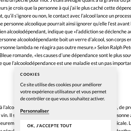
rs je crois que la personne à qui j’ai le plus caché cette dépen
qu’il s’ignore ou non, le contact avec l’alcool lance un process
 personne alcoolique pourrait ainsi ignorer qu’elle l’est avant
cien alcoolodépendant, indique que «l’addiction se déclenche 
rsonne alcoolodépendante boit un verre d’alcool, son corps e
 personne lambda ne réagira pas outre mesure.» Selon Ralph Pet
-Bleue romande, «les causes d’une dépendance sont le plus so
e que l’alcoolodépendance est une maladie est un pas importan
COOKIES
Ce site utilise des cookies pour améliorer
votre expérience utilisateur et vous permet
de contrôler ce que vous souhaitez activer.
à l’alcool soulignent l’importance, lors de la Sainte-Cène, de p
Personnaliser
vin. Il s’agit de ne pas déclencher un processus où la personne
eurement. C’est le cas aussi dans la sphère intime et amicale. 
OK, J'ACCEPTE TOUT
es régulièrement tendus innocemment par les proches. Heathe