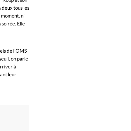
 deux tous les
ce moment, ni
 soirée. Elle
ciels de l’OMS
euil, on parle
arriver à
ant leur