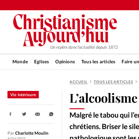
Un repère dans l'actualité depuis 1872
Monde
Eglises
Opinions
Tous les articles
Faire u
ACCUEIL
TOUS LES ARTICLES
RUBRIQUES
L’alcoolisme
Vie Intérieure
Tous les articles
Actualité ch
Malgré le tabou qui l’e
Partager:
Actualité internationale
Chro
chrétiens. Briser le s
Par
Charlotte Moulin
pathologique sont les 
6 Oct 2021