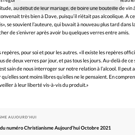
tude, au début de leur mariage, de boire une bouteille de vin à
convenait très bien à Dave, puisqu’il n’était pas alcoolique. A 
ais», se souvient l’auteure, qui buvait à nouveau plus tard dans la
cher de s’enivrer après avoir bu quelques verres entre amis.
epères, pour soi et pour les autres. «Il existe les repères offi
us de deux verres par jour, et pas tous les jours. Au-delà de ce s
st sain de nous interroger sur notre relation à l’alcool. Il peut 
 qu’elles sont moins libres qu’elles ne le pensaient. En compren
iller à leur liberté vis-à-vis du produit.»
ISME AUJOURD'HUI
é du numéro Christianisme Aujourd’hui Octobre 2021