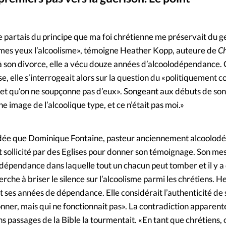
Foi
La bout
À propo
Opinions
 je partais du principe que ma foi chrétienne me préservait du 
 mes yeux l’alcoolisme», témoigne Heather Kopp, auteure de
Ch
La réda
ourd'hui
 à son divorce, elle a vécu douze années d’alcoolodépendance.
ise, elle s’interrogeait alors sur la question du «politiquement 
Mon co
lises
d et qu’on ne soupçonne pas d’eux». Songeant aux débuts de son
ne image de l’alcoolique type, et ce n’était pas moi.»
Changem
érieure
Nous co
idée que Dominique Fontaine, pasteur anciennement alcoolod
nt sollicité par des Eglises pour donner son témoignage. Son m
Emploi
e dépendance dans laquelle tout un chacun peut tomber et il y a 
erche à briser le silence sur l’alcoolisme parmi les chrétiens. 
t ses années de dépendance. Elle considérait l’authenticité de
onner, mais qui ne fonctionnait pas». La contradiction apparent
ns passages de la Bible la tourmentait. «En tant que chrétiens, 