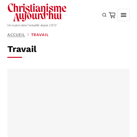
Un repère dans l'actualité depuis 1872
ACCUEIL
TRAVAIL
S'ABONNER
Travail
Monde
Eglises
Opinions
Tous les articles
Faire un don
Emploi
Se connecter