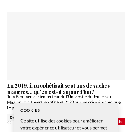
En 2019, il prophétisait sept ans de vaches
maigres… qu’en est-il aujourd’hui?
Tom Bloomer, ancien recteur de l’Université de Jeunesse en
Mission, avait averti en 2019 et 2020 qu’une crise économique
importante allait arriver dans les prochaines années. Le point.
COOKIES
David Métreau
Ce site utilise des cookies pour améliorer
Abonnés
Actualité internationale
29 Juin 2023
votre expérience utilisateur et vous permet