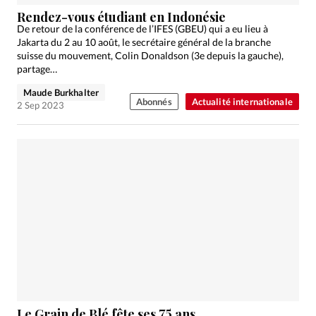
Édition: Internationale
Rendez-vous étudiant en Indonésie
Devise:
CHF
De retour de la conférence de l’IFES (GBEU) qui a eu lieu à
Jakarta du 2 au 10 août, le secrétaire général de la branche
RUBRIQUES
suisse du mouvement, Colin Donaldson (3e depuis la gauche),
Tous les articles
Actualité chrétienne
partage…
Actualité internationale
Chronique
Culture
Maude Burkhalter
Abonnés
Actualité internationale
2 Sep 2023
Dossier
Eglises
Foi
Génération réveil
Monde
Opinions
Publireportage
Relations Aujourd'hui
Société
Tour du monde des Eglises
Trait d'Ixène
Vécu
Vie Intérieure
Le Grain de Blé fête ses 75 ans