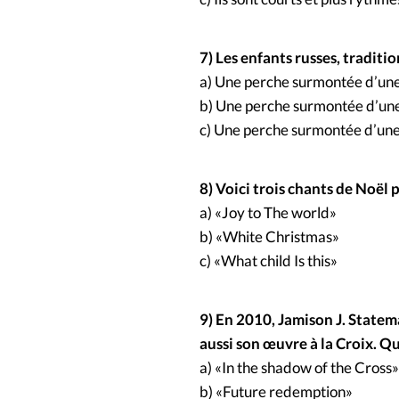
7) Les enfants russes, traditi
a) Une perche surmontée d’une
b) Une perche surmontée d’un
c) Une perche surmontée d’une
8) Voici trois chants de Noël 
a) «Joy to The world»
b) «White Christmas»
c) «What child Is this»
9) En 2010, Jamison J. State
aussi son œuvre à la Croix. Qu
a) «In the shadow of the Cross»
b) «Future redemption»