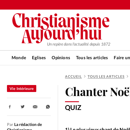
Un repère dans l'actualité depuis 1872
Monde
Eglises
Opinions
Tous les articles
Faire u
ACCUEIL
TOUS LES ARTICLES
RUBRIQUES
Chanter Noë
Vie Intérieure
Tous les articles
Actualité ch
QUIZ
Partager:
Actualité internationale
Chro
Par
La rédaction de
1) Le plus vieux chant de Noël
Christianisme