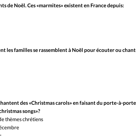
ts de Noël. Ces «marmites» existent en France depuis:
ent les familles se rassemblent à Noël pour écouter ou chant
 chantent des «Christmas carols» en faisant du porte-à-porte
«christmas songs»?
 de thèmes chrétiens
 décembre
s