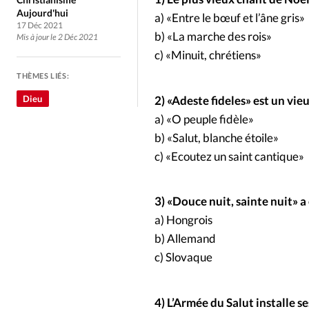
Culture
Dossier
Eglises
Aujourd'hui
a) «Entre le bœuf et l’âne gris»
17 Déc 2021
b) «La marche des rois»
Mis à jour le 2 Déc 2021
Génération réveil
Monde
c) «Minuit, chrétiens»
THÈMES LIÉS:
Publireportage
Relations Auj
2) «Adeste fideles» est un vieu
Dieu
a) «O peuple fidèle»
Société
Tour du monde des Eg
b) «Salut, blanche étoile»
c) «Ecoutez un saint cantique»
Trait d'Ixène
Vécu
Vie Int
3) «Douce nuit, sainte nuit» 
a) Hongrois
b) Allemand
c) Slovaque
4) L’Armée du Salut installe 