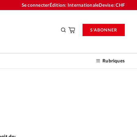
Se connecter
Édition: Internationale
Devise:
CHF
S'ABONNER
Rubriques
nnements
n don
Istockphoto
©
agit de: