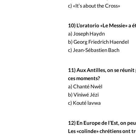
c) «It’s about the Cross»
10) L’oratorio «Le Messie» a é
a) Joseph Haydn
b) Georg Friedrich Haendel
c) Jean-Sébastien Bach
11) Aux Antilles, on se réuni
ces moments?
a) Chanté Nwèl
b) Viniwé Jézi
c) Kouté lavwa
12) En Europe de l’Est, on pe
Les «colinde» chrétiens ont t