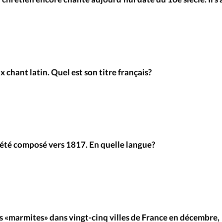
Foi
La bout
À propo
Opinions
La réda
ourd'hui
x chant latin. Quel est son titre français?
Mon co
lises
Changem
érieure
Nous co
a été composé vers 1817. En quelle langue?
Emploi
ses «marmites» dans vingt-cinq villes de France en décembre,