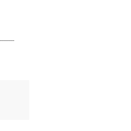
_______