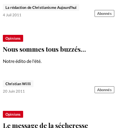
responsable de Logoscom, nous livre une «parabole du
La rédaction de Christianisme Aujourd'hui
radar».
Abonnés
4 Juil 2011
Opinions
Nous sommes tous buzzés…
Notre édito de l'été.
Christian Willi
Abonnés
20 Juin 2011
Opinions
Le message de la sécheresse