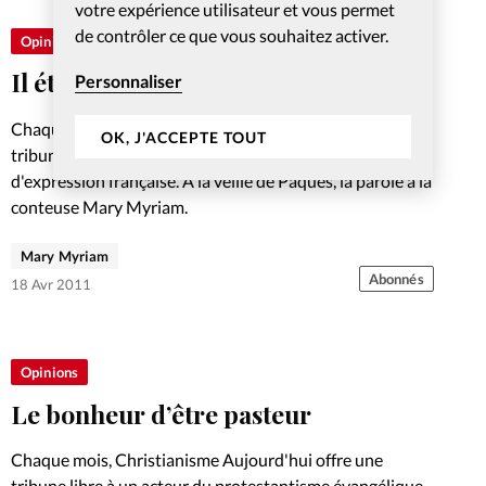
votre expérience utilisateur et vous permet
de contrôler ce que vous souhaitez activer.
Opinions
Il était une fois un crapaud…
Personnaliser
Chaque mois, Christianisme Aujourd'hui offre une
OK, J'ACCEPTE TOUT
tribune libre à un acteur du protestantisme évangélique
d'expression française. A la veille de Pâques, la parole à la
conteuse Mary Myriam.
Mary Myriam
Abonnés
18 Avr 2011
Opinions
Le bonheur d’être pasteur
Chaque mois, Christianisme Aujourd'hui offre une
tribune libre à un acteur du protestantisme évangélique