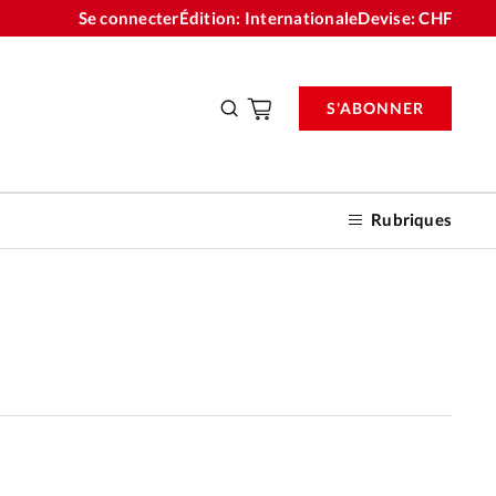
Se connecter
Édition: Internationale
Devise:
CHF
S'ABONNER
Rubriques
nnements
n don