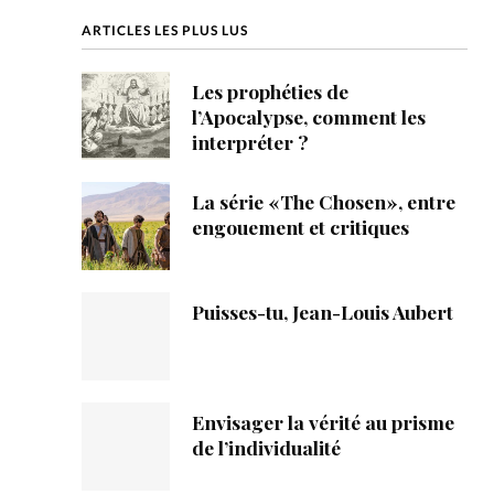
ique
ARTICLES LES PLUS LUS
s
Les prophéties de
l’Apocalypse, comment les
ction
interpréter ?
mpte
La série «The Chosen», entre
engouement et critiques
ement d'adresse
ntacter
Puisses-tu, Jean-Louis Aubert
Envisager la vérité au prisme
de l’individualité