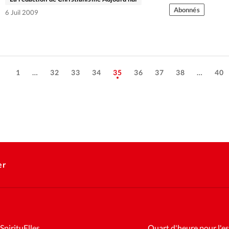
Abonnés
6 Juil 2009
1
…
32
33
34
35
36
37
38
…
40
er
SpirituElles
Quart d'heure pour l'es