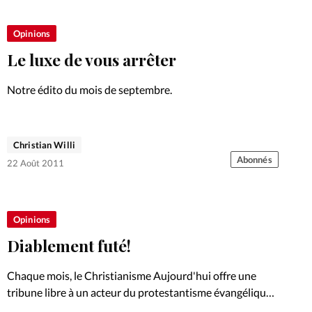
Foi
La bout
Opinions
À propo
Opinions
Le luxe de vous arrêter
La réda
ourd'hui
Notre édito du mois de septembre.
Mon co
lises
Christian Willi
Changem
Abonnés
22 Août 2011
érieure
Nous co
Opinions
Emploi
Diablement futé!
Chaque mois, le Christianisme Aujourd'hui offre une
tribune libre à un acteur du protestantisme évangélique
d'expression française. Cet été, Henri Bacher,