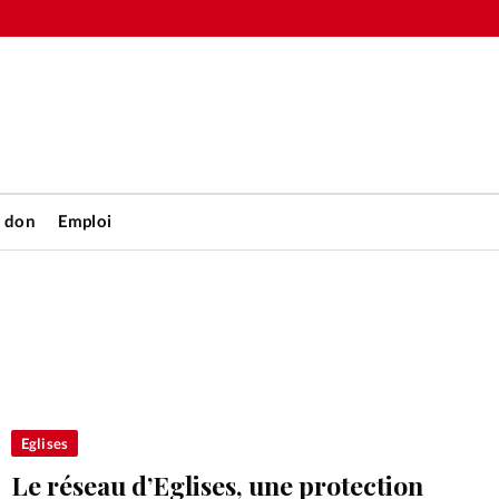
n don
Emploi
Accueil
rétienne
Les abo
nique
Faire u
Eglises
Le réseau d’Eglises, une protection