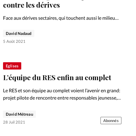
Foi
La bout
contre les dérives
À propo
Opinions
Face aux dérives sectaires, qui touchent aussi le milieu
évangélique, appartenir à un réseau d’Eglises est-il
La réda
vraiment un gage de sécurité? Pour Jean-Marc Potenti,
David Nadaud
ourd'hui
président de la Communion des Eglises de l’espace
5 Août 2021
francophone (CEEF), s’ouvrir…
Mon co
lises
Changem
Eglises
érieure
L’équipe du RES enfin au complet
Nous co
Le RES et son équipe au complet voient l’avenir en grand:
projet pilote de rencontre entre responsables jeunesse,
Emploi
première édition du Forum chrétien romand et autres
projets variés. Un appel spécifique à aimer est
David Métreau
particulièrement…
Abonnés
28 Juil 2021