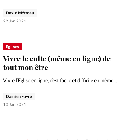
visioconférence. L’occasion de revenir sur ses
fondements, ses avancées et les sujets qui seront
David Métreau
approfondis en 2021.
29 Jan 2021
Eglises
Vivre le culte (même en ligne) de
tout mon être
Vivre l’Eglise en ligne, c’est facile et difficile en même
temps! Il suffit de s’installer sur son canapé et d’allumer
l’ordinateur. Mais comment prévenir la passivité et le
Damien Favre
désengagement? Certes ce problème était présent bien…
13 Jan 2021