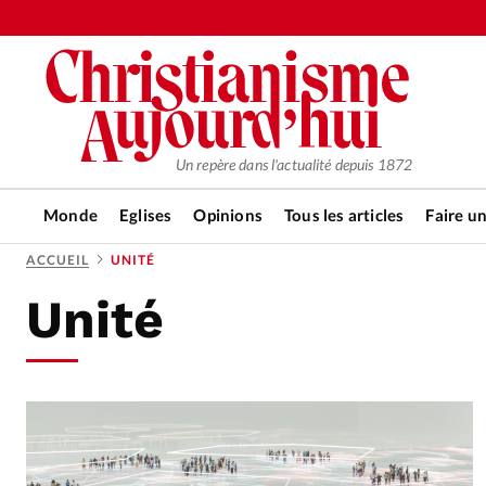
Un repère dans l'actualité depuis 1872
Monde
Eglises
Opinions
Tous les articles
Faire u
ACCUEIL
UNITÉ
Unité
RUBRIQUES
Tous les articles
Actualité ch
Actualité internationale
Chro