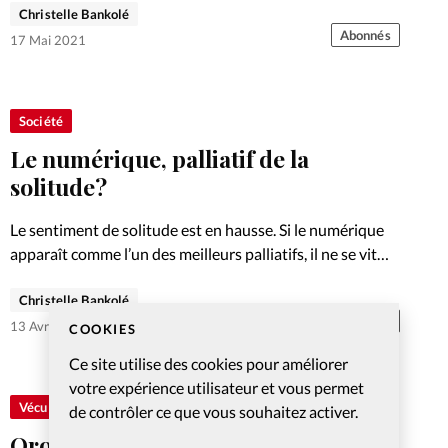
touristique. Il tient par ailleurs une permanence
Christelle Bankolé
bénévole au Kiosque du Pèlerin.
Abonnés
17 Mai 2021
Société
Le numérique, palliatif de la
solitude?
Le sentiment de solitude est en hausse. Si le numérique
apparaît comme l’un des meilleurs palliatifs, il ne se vit
pas sans d’autres perspectives.
Christelle Bankolé
Abonnés
13 Avr 2021
COOKIES
Ce site utilise des cookies pour améliorer
votre expérience utilisateur et vous permet
Vécu
de contrôler ce que vous souhaitez activer.
Oron : L’Eglise se transforme en