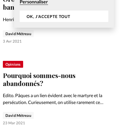
Personnaliser
banque alimentaire
OK, J'ACCEPTE TOUT
Henri-Louis Doge et une équipe de bénévoles
distribuent des invendus alimentaires tous les lundis à
Oron. Pour eux, aider leur prochain prend une dimension
David Métreau
concrète. Portrait.
3 Avr 2021
Opinions
Pourquoi sommes-nous
abandonnés?
Edito. Pâques a un lien évident avec le martyre et la
persécution. Curieusement, on utilise rarement ce
dernier mot pour qualifier la Passion de Jésus. Il a
David Métreau
pourtant bel et bien été persécuté par ses…
23 Mar 2021