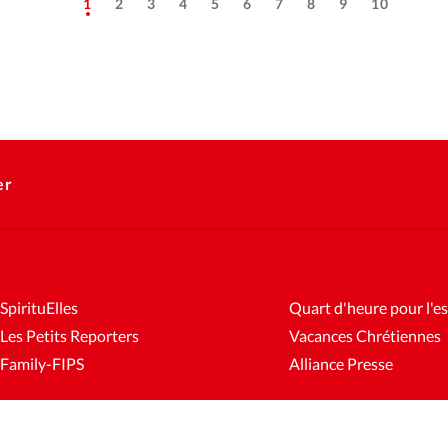
1
2
3
4
5
6
7
8
9
10
er
SpirituElles
Quart d'heure pour l'es
Les Petits Reporters
Vacances Chrétiennes
Family-FIPS
Alliance Presse
es
Mentions légales
Gestion des cookies