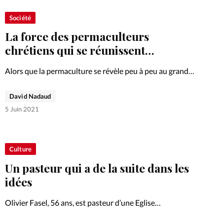
Société
La force des permaculteurs
chrétiens qui se réunissent…
Alors que la permaculture se révèle peu à peu au grand
public, les chrétiens déjà convertis à la cause s’unissent
et s’organisent. Pour une entraide mutuelle et des
David Nadaud
expériences partagées.
5 Juin 2021
Culture
Un pasteur qui a de la suite dans les
idées
Olivier Fasel, 56 ans, est pasteur d’une Eglise
évangélique libre à Fribourg mais aussi conteur et guide