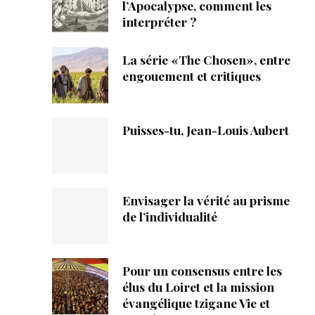
ique
l’Apocalypse, comment les
interpréter ?
s
La série «The Chosen», entre
engouement et critiques
ction
mpte
Puisses-tu, Jean-Louis Aubert
ement d'adresse
ntacter
Envisager la vérité au prisme
de l’individualité
Pour un consensus entre les
élus du Loiret et la mission
évangélique tzigane Vie et