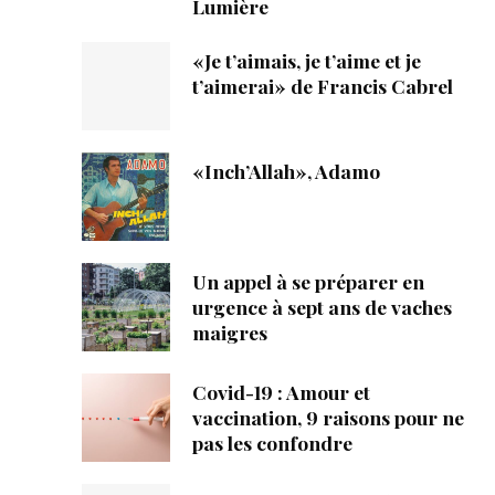
Lumière
«Je t’aimais, je t’aime et je
t’aimerai» de Francis Cabrel
«Inch’Allah», Adamo
Un appel à se préparer en
urgence à sept ans de vaches
maigres
Covid-19 : Amour et
vaccination, 9 raisons pour ne
pas les confondre