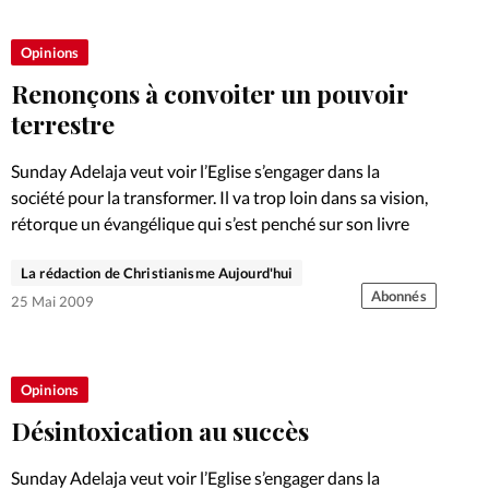
Foi
La bout
Opinions
À propo
Opinions
Renonçons à convoiter un pouvoir
La réda
terrestre
ourd'hui
Sunday Adelaja veut voir l’Eglise s’engager dans la
Mon co
lises
société pour la transformer. Il va trop loin dans sa vision,
rétorque un évangélique qui s’est penché sur son livre
Changem
érieure
La rédaction de Christianisme Aujourd'hui
Nous co
Abonnés
25 Mai 2009
Emploi
Opinions
Désintoxication au succès
Sunday Adelaja veut voir l’Eglise s’engager dans la