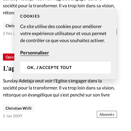
société pour la transformer. Il va trop loin dans sa vision,
rétorque un évangélique qui s’est penché sur son livre
COOKIES
Ce site utilise des cookies pour améliorer
Christian Willi
Abonnés
votre expérience utilisateur et vous permet
2 Fév 2009
de contrôler ce que vous souhaitez activer.
Personnaliser
Opinions
L’apologétique opère un retour
OK, J'ACCEPTE TOUT
Sunday Adelaja veut voir l’Eglise s’engager dans la
société pour la transformer. Il va trop loin dans sa vision,
rétorque un évangélique qui s’est penché sur son livre
Christian Willi
Abonnés
5 Jan 2009