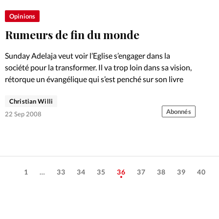
Opinions
Rumeurs de fin du monde
Sunday Adelaja veut voir l’Eglise s’engager dans la
société pour la transformer. Il va trop loin dans sa vision,
rétorque un évangélique qui s’est penché sur son livre
Christian Willi
Abonnés
22 Sep 2008
1
…
33
34
35
36
37
38
39
40