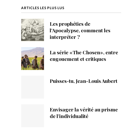
ique
ARTICLES LES PLUS LUS
s
Les prophéties de
l’Apocalypse, comment les
ction
interpréter ?
mpte
La série «The Chosen», entre
engouement et critiques
ement d'adresse
ntacter
Puisses-tu, Jean-Louis Aubert
Envisager la vérité au prisme
de l’individualité