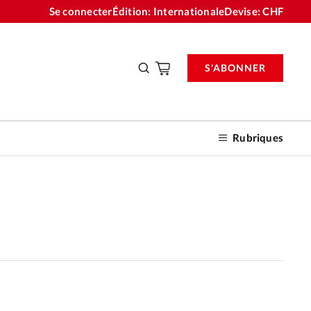
Se connecter
Édition: Internationale
Devise:
CHF
S'ABONNER
Rubriques
nnements
n don