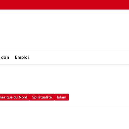
n don
Emploi
Accueil
rétienne
Les abo
érique du Nord
Spiritualité
Islam
nique
Faire u