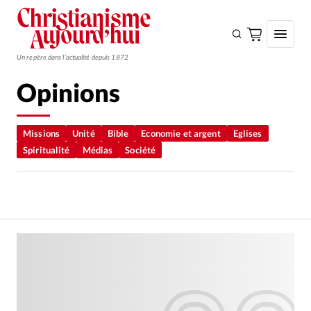
Un repère dans l'actualité depuis 1872
Opinions
S'ABONNER
Monde
Missions
Unité
Bible
Economie et argent
Eglises
Spiritualité
Médias
Société
Eglises
Opinions
Tous les articles
Faire un don
Emploi
Se connecter