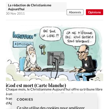
La rédaction de Christianisme
Aujourd'hui
Abonnés
Opinions
30 Nov 2011
iGod est mort (Carte blanche)
Chaque mois, le Christianisme Aujourd'hui offre sa tribune libre
à un acteur du protestantisme évangélique d'expression
française. La parole à Raphaël Grin, pasteur adventiste fan
COOKIES
d'Apple, qui évoque le décès de Steve Jobs.
Ce site utilise des cookies pour améliorer