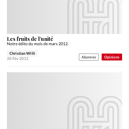
Édition: Internationale
Devise:
CHF
RUBRIQUES
Tous les articles
Actualité chrétienne
Actualité internationale
Chronique
Culture
Les fruits de l’unité
Notre édito du mois de mars 2012.
Dossier
Eglises
Foi
Génération réveil
Monde
Christian Willi
Opinions
Publireportage
Relations Aujourd'hui
Abonnés
Opinions
20 Fév 2012
Société
Tour du monde des Eglises
Trait d'Ixène
Vécu
Vie Intérieure