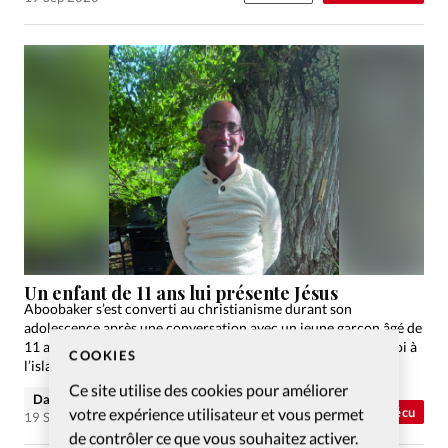
Un enfant de 11 ans lui présente Jésus
Aboobaker s’est converti au christianisme durant son
adolescence après une conversation avec un jeune garçon âgé de
11 ans. Depuis, sa vie a changé et en comparant sa nouvelle foi à
COOKIES
l’islam de son enfance,…
Ce site utilise des cookies pour améliorer
David Métreau
votre expérience utilisateur et vous permet
Vécu
19 Sep 2020
de contrôler ce que vous souhaitez activer.