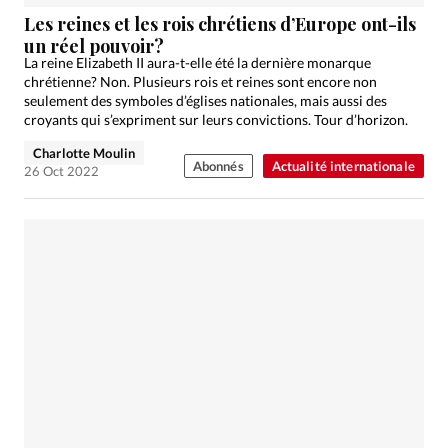
Édition: Internationale
Les reines et les rois chrétiens d’Europe ont-ils
Devise:
CHF
un réel pouvoir?
La reine Elizabeth II aura-t-elle été la dernière monarque
RUBRIQUES
chrétienne? Non. Plusieurs rois et reines sont encore non
Tous les articles
Actualité chrétienne
seulement des symboles d’églises nationales, mais aussi des
croyants qui s’expriment sur leurs convictions. Tour d’horizon.
Actualité internationale
Chronique
Culture
Charlotte Moulin
Dossier
Eglises
Foi
Génération réveil
Monde
Abonnés
Actualité internationale
26 Oct 2022
Opinions
Publireportage
Relations Aujourd'hui
Société
Tour du monde des Eglises
Trait d'Ixène
Vécu
Vie Intérieure