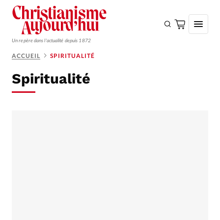
Un repère dans l'actualité depuis 1872
ACCUEIL
SPIRITUALITÉ
S'ABONNER
Spiritualité
Monde
Eglises
Opinions
Tous les articles
Faire un don
Emploi
Se connecter