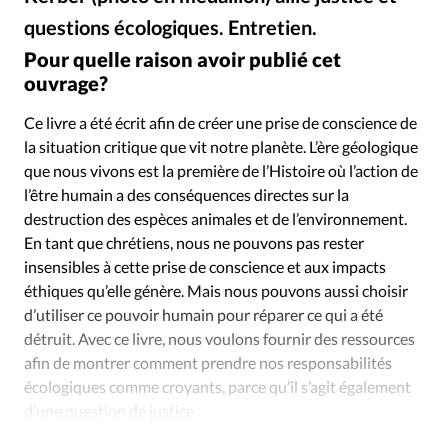
Édition: Internationale
questions écologiques. Entretien.
DR - Getty Images
©
Devise:
CHF
Pour quelle raison avoir publié cet
RUBRIQUES
ouvrage?
Tous les articles
Actualité chrétienne
Ce livre a été écrit afin de créer une prise de conscience de
Actualité internationale
Chronique
Culture
la situation critique que vit notre planète. L’ère géologique
Dossier
Eglises
Foi
Génération réveil
Monde
que nous vivons est la première de l’Histoire où l’action de
Opinions
Publireportage
Relations Aujourd'hui
l’être humain a des conséquences directes sur la
Société
Tour du monde des Eglises
Trait d'Ixène
destruction des espèces animales et de l’environnement.
En tant que chrétiens, nous ne pouvons pas rester
Vécu
Vie Intérieure
insensibles à cette prise de conscience et aux impacts
éthiques qu’elle génère. Mais nous pouvons aussi choisir
d’utiliser ce pouvoir humain pour réparer ce qui a été
détruit. Avec ce livre, nous voulons fournir des ressources
afin de montrer comment prendre nos responsabilités
écologiques comme croyants, parce qu’il s’agit également
d’une question de justice.