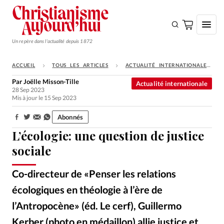
Un repère dans l'actualité depuis 1872
ACCUEIL
TOUS LES ARTICLES
ACTUALITÉ INTERNATIONALE
S'ABONNER
Par
Joëlle Misson-Tille
Actualité internationale
28 Sep 2023
Monde
Mis à jour le 15 Sep 2023
Eglises
Abonnés
Partager:
Opinions
L’écologie: une question de justice
Tous les articles
sociale
Faire un don
Co-directeur de «Penser les relations
Emploi
écologiques en théologie à l’ère de
l’Antropocène» (éd. Le cerf), Guillermo
Se connecter
Kerber (photo en médaillon) allie justice et