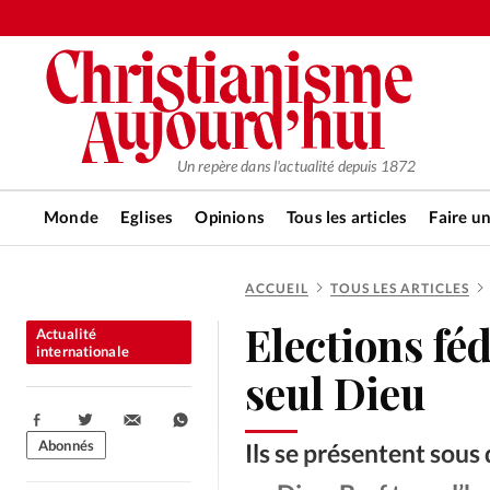
Un repère dans l'actualité depuis 1872
Monde
Eglises
Opinions
Tous les articles
Faire u
ACCUEIL
TOUS LES ARTICLES
RUBRIQUES
Elections féd
Actualité
Tous les articles
Actualité ch
internationale
seul Dieu
Actualité internationale
Chro
Partager:
Abonnés
Ils se présentent sous