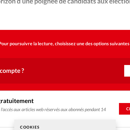
Foi
La bout
orizon d’une poignée de candidats aux électio
À propo
Opinions
Facebook - PS-ouest-lausannois - X - GettyIm
©
La réda
ourd'hui
Pour poursuivre la lecture, choisissez une des options suivantes 
Mon co
lises
Changem
érieure
 compte ?
Nous co
Emploi
gratuitement
C
e l'accès aux articles web réservés aux abonnés pendant 14
COOKIES