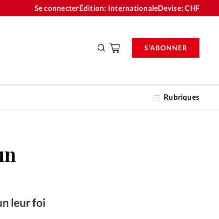
Se connecter
Édition: Internationale
Devise:
CHF
S'ABONNER
Rubriques
un
nnements
n don
n leur foi