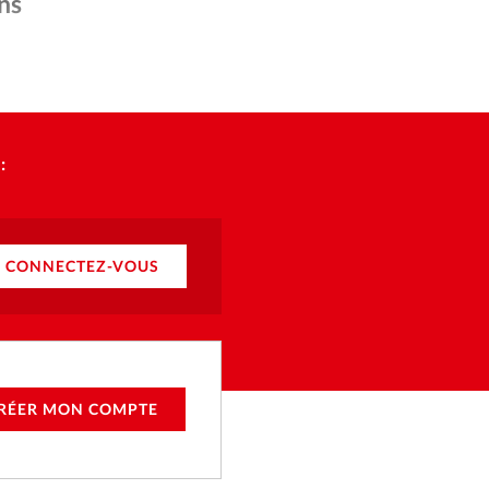
ique
ns
s
ages - Wikipedia
ction
:
mpte
ement d'adresse
CONNECTEZ-VOUS
ntacter
RÉER MON COMPTE