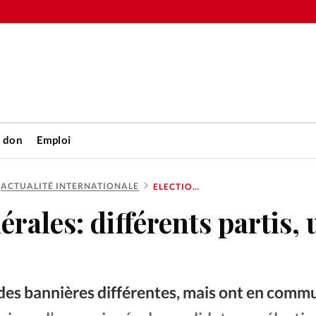
n don
Emploi
ACTUALITÉ INTERNATIONALE
ELECTIONS FÉDÉRALES: DIFFÉRENTS PARTIS, UN SEUL DIEU
Accueil
érales: différents partis, 
rétienne
Les abo
nique
Faire u
 des bannières différentes, mais ont en commu