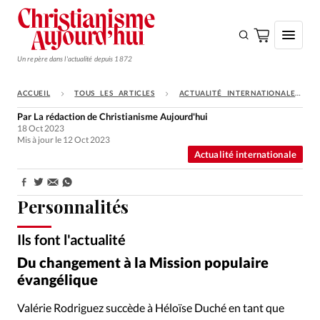
Un repère dans l'actualité depuis 1872
ACCUEIL
TOUS LES ARTICLES
ACTUALITÉ INTERNATIONALE
S'ABONNER
Par
La rédaction de Christianisme Aujourd'hui
18 Oct 2023
Monde
Mis à jour le 12 Oct 2023
Actualité internationale
Eglises
Opinions
Partager:
Personnalités
Tous les articles
Faire un don
Ils font l'actualité
ABF / YouTube - Alain Grosclaude / EPG - Youtube - Youtube
©
Du changement à la Mission populaire
Emploi
évangélique
Se connecter
Valérie Rodriguez succède à Héloïse Duché en tant que