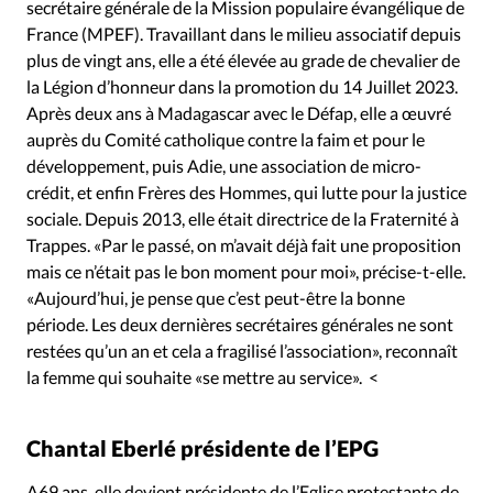
Édition: Internationale
secrétaire générale de la Mission populaire évangélique de
France (MPEF). Travaillant dans le milieu associatif depuis
Devise:
CHF
plus de vingt ans, elle a été élevée au grade de chevalier de
la Légion d’honneur dans la promotion du 14 Juillet 2023.
RUBRIQUES
Tous les articles
Actualité chrétienne
Après deux ans à Madagascar avec le Défap, elle a œuvré
auprès du Comité catholique contre la faim et pour le
Actualité internationale
Chronique
Culture
développement, puis Adie, une association de micro-
Dossier
Eglises
Foi
Génération réveil
Monde
crédit, et enfin Frères des Hommes, qui lutte pour la justice
Opinions
Publireportage
Relations Aujourd'hui
sociale. Depuis 2013, elle était directrice de la Fraternité à
Société
Tour du monde des Eglises
Trait d'Ixène
Trappes. «Par le passé, on m’avait déjà fait une proposition
mais ce n’était pas le bon moment pour moi», précise-t-elle.
Vécu
Vie Intérieure
«Aujourd’hui, je pense que c’est peut-être la bonne
période. Les deux dernières secrétaires générales ne sont
restées qu’un an et cela a fragilisé l’association», reconnaît
la femme qui souhaite «se mettre au service». <
Chantal Eberlé présidente de l’EPG
A69 ans, elle devient présidente de l’Eglise protestante de