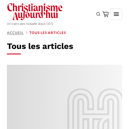
Un repère dans l'actualité depuis 1872
ACCUEIL
TOUS LES ARTICLES
S'ABONNER
Tous les articles
Monde
Eglises
Opinions
Tous les articles
Faire un don
Emploi
Se connecter