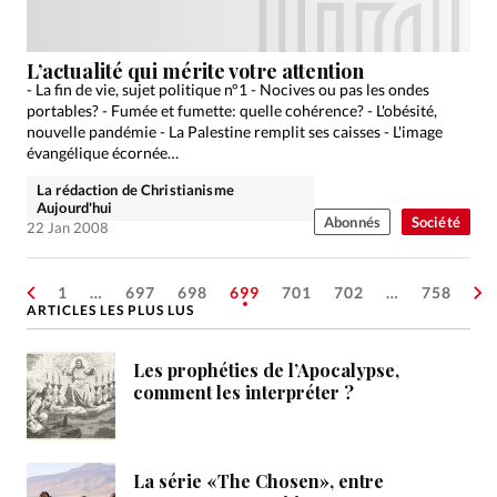
L’actualité qui mérite votre attention
- La fin de vie, sujet politique n°1 - Nocives ou pas les ondes
portables? - Fumée et fumette: quelle cohérence? - L'obésité,
nouvelle pandémie - La Palestine remplit ses caisses - L'image
évangélique écornée…
La rédaction de Christianisme
Aujourd'hui
Abonnés
Société
22 Jan 2008
1
…
697
698
699
701
702
…
758
ARTICLES LES PLUS LUS
Les prophéties de l’Apocalypse,
comment les interpréter ?
La série «The Chosen», entre