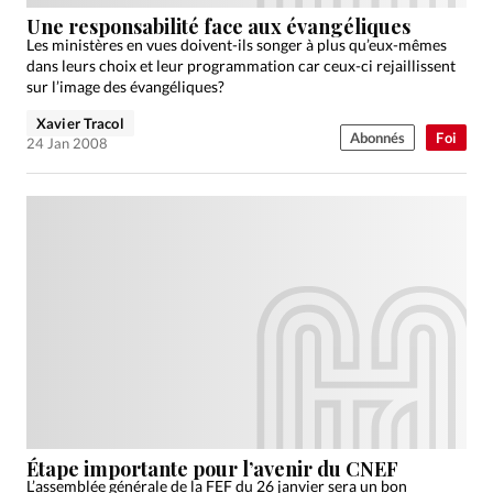
Édition: Internationale
Une responsabilité face aux évangéliques
Devise:
CHF
Les ministères en vues doivent-ils songer à plus qu’eux-mêmes
dans leurs choix et leur programmation car ceux-ci rejaillissent
RUBRIQUES
sur l’image des évangéliques?
Tous les articles
Actualité chrétienne
Xavier Tracol
Abonnés
Foi
Actualité internationale
Chronique
Culture
24 Jan 2008
Dossier
Eglises
Foi
Génération réveil
Monde
Opinions
Publireportage
Relations Aujourd'hui
Société
Tour du monde des Eglises
Trait d'Ixène
Vécu
Vie Intérieure
Étape importante pour l’avenir du CNEF
L’assemblée générale de la FEF du 26 janvier sera un bon