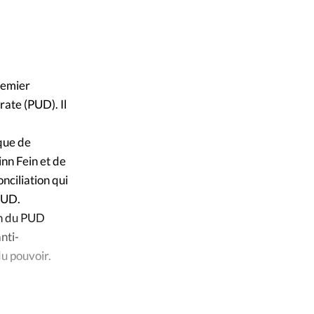
ique
s
ction
premier
rate (PUD). Il
mpte
que de
ement d'adresse
inn Fein et de
ciliation qui
ntacter
 PUD.
in du PUD
nti-
du pouvoir.