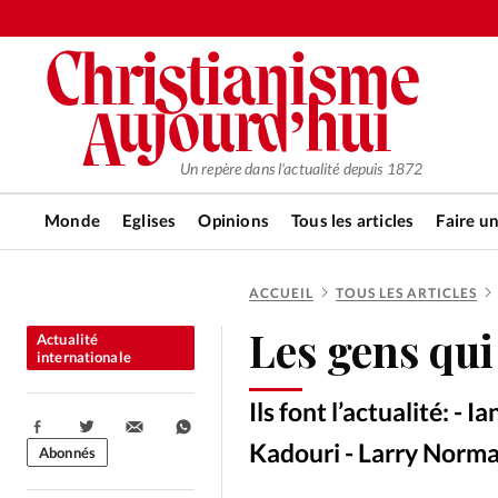
Un repère dans l'actualité depuis 1872
Monde
Eglises
Opinions
Tous les articles
Faire u
ACCUEIL
TOUS LES ARTICLES
RUBRIQUES
Les gens qui 
Actualité
Tous les articles
Actualité ch
internationale
Ils font l’actualité: - 
Actualité internationale
Chro
Partager:
Kadouri - Larry Norm
Abonnés