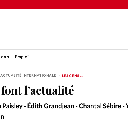
n don
Emploi
ACTUALITÉ INTERNATIONALE
LES GENS QUI FONT L’ACTUALITÉ
Accueil
font l’actualité
rétienne
Les abo
Ian Paisley - Édith Grandjean - Chantal Sébire -
nique
Faire u
an