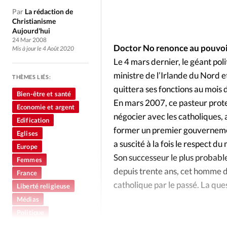
Culture
Dossier
Eglises
Par
La rédaction de
Christianisme
Génération réveil
Monde
Aujourd'hui
24 Mar 2008
Doctor No renonce au pouvo
Mis à jour le 4 Août 2020
Publireportage
Relations Auj
Le 4 mars dernier, le géant pol
ministre de l’Irlande du Nord e
THÈMES LIÉS:
quittera ses fonctions au mois 
Société
Tour du monde des Eg
Bien-être et santé
En mars 2007, ce pasteur prot
Economie et argent
négocier avec les catholiques, 
Edification
Trait d'Ixène
Vécu
Vie Int
former un premier gouverneme
Eglises
a suscité à la fois le respect d
Europe
Son successeur le plus probable
Femmes
depuis trente ans, cet homme d
France
catholique par le passé. La que
Liberté religieuse
Médias
Politique
Société