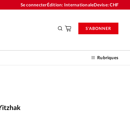
Se connecter
Édition: Internationale
Devise:
CHF
S'ABONNER
Rubriques
nnements
 Yitzhak
n don