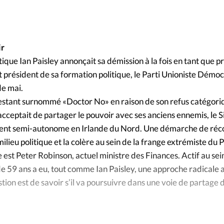
Foi
La bout
À propo
Opinions
ir
La réda
ourd'hui
itique Ian Paisley annonçait sa démission à la fois en tant que 
t président de sa formation politique, le Parti Unioniste Démoc
Mon co
de mai.
lises
estant surnommé «Doctor No» en raison de son refus catégori
Changem
acceptait de partager le pouvoir avec ses anciens ennemis, le S
érieure
nt semi-autonome en Irlande du Nord. Une démarche de récon
Nous co
u milieu politique et la colère au sein de la frange extrémiste du
 est Peter Robinson, actuel ministre des Finances. Actif au se
Emploi
e 59 ans a eu, tout comme Ian Paisley, une approche radicale a
stion est de savoir s’il va poursuivre dans une voie de partage 