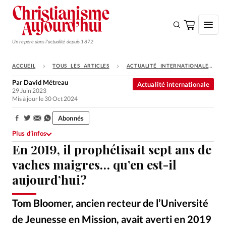
Un repère dans l'actualité depuis 1872
ACCUEIL
TOUS LES ARTICLES
ACTUALITÉ INTERNATIONALE
S'ABONNER
Par
David Métreau
Actualité internationale
29 Juin 2023
Monde
Mis à jour le 30 Oct 2024
Eglises
Abonnés
Partager:
Opinions
Plus d’infos
En 2019, il prophétisait sept ans de
Tous les articles
vaches maigres… qu’en est-il
Faire un don
aujourd’hui?
Emploi
Tom Bloomer, ancien recteur de l’Université
Se connecter
de Jeunesse en Mission, avait averti en 2019