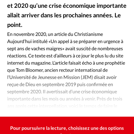
Édition: Internationale
et 2020 qu’une crise économique importante
Devise:
CHF
allait arriver dans les prochaines années. Le
point.
RUBRIQUES
Istockphoto
©
Tous les articles
Actualité chrétienne
En novembre 2020, un article du Christianisme
Actualité internationale
Chronique
Culture
Aujourd’hui intitulé «Un appel à se préparer en urgence à
Dossier
Eglises
Foi
Génération réveil
Monde
sept ans de vaches maigres» avait suscité de nombreuses
réactions. Ce texte est d’ailleurs à ce jour le plus lu du site
Opinions
Publireportage
Relations Aujourd'hui
internet du magazine. L’article faisait écho à une prophétie
Société
Tour du monde des Eglises
Trait d'Ixène
que Tom Bloomer, ancien recteur international de
Vécu
Vie Intérieure
l’Université de Jeunesse en Mission (JEM) disait avoir
reçue de Dieu en septembre 2019 puis confirmée en
septembre 2020. Il avertissait d’une crise économique
importante dans les mois ou années à venir. Près de trois
ans après cette interpellation, voici le temps de faire le
point avec lui.
Pour poursuivre la lecture, choisissez une des options