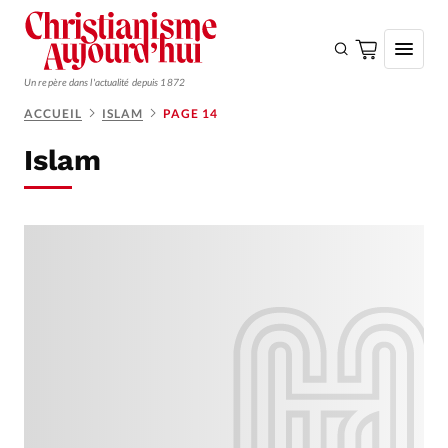
Un repère dans l'actualité depuis 1872
ACCUEIL
ISLAM
PAGE 14
S'ABONNER
Islam
Monde
Eglises
Opinions
Tous les articles
Faire un don
Emploi
Se connecter