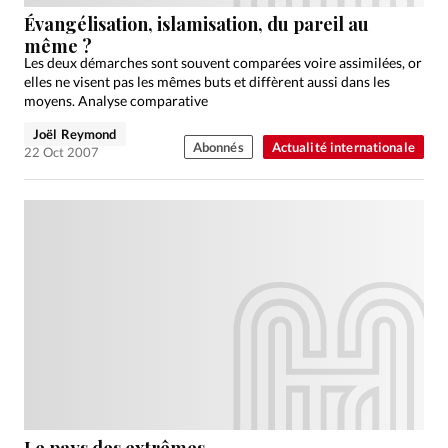
Édition: Internationale
Évangélisation, islamisation, du pareil au
Devise:
CHF
même ?
Les deux démarches sont souvent comparées voire assimilées, or
RUBRIQUES
elles ne visent pas les mêmes buts et diffèrent aussi dans les
Tous les articles
Actualité chrétienne
moyens. Analyse comparative
Actualité internationale
Chronique
Culture
Joël Reymond
Abonnés
Actualité internationale
22 Oct 2007
Dossier
Eglises
Foi
Génération réveil
Monde
Opinions
Publireportage
Relations Aujourd'hui
Société
Tour du monde des Eglises
Trait d'Ixène
Vécu
Vie Intérieure
Le pays des extrêmes