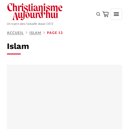
Un repère dans l'actualité depuis 1872
ACCUEIL
ISLAM
PAGE 13
S'ABONNER
Islam
Monde
Eglises
Opinions
Tous les articles
Faire un don
Emploi
Se connecter