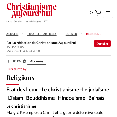
Un repère dans l'actualité depuis 1872
ACCUEIL
TOUS LES ARTICLES
DOSSIER
RELIGIONS
S'ABONNER
Par
La rédaction de Christianisme Aujourd'hui
Dossier
15 Déc 2006
Monde
Mis à jour le 4 Août 2020
Eglises
Abonnés
Partager:
Opinions
Plus d’infos
Religions
Tous les articles
Faire un don
État des lieux: -Le christianisme -Le judaïsme
Emploi
-L’islam -Bouddhisme -Hindouisme -Ba’haïs
Le christianisme
Se connecter
Malgré l’exemple du Christ et la guerre défensive seule