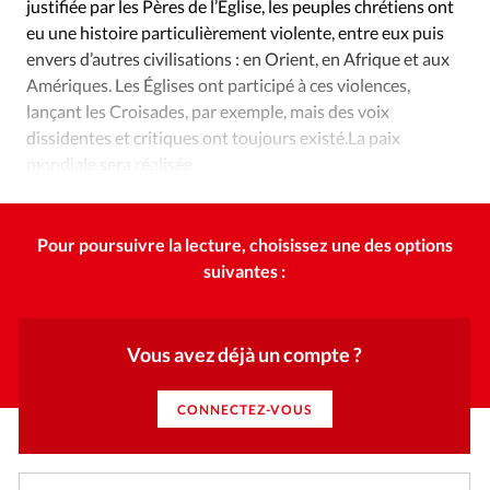
Édition: Internationale
justifiée par les Pères de l’Église, les peuples chrétiens ont
eu une histoire particulièrement violente, entre eux puis
Devise:
CHF
envers d’autres civilisations : en Orient, en Afrique et aux
Amériques. Les Églises ont participé à ces violences,
RUBRIQUES
Tous les articles
Actualité chrétienne
lançant les Croisades, par exemple, mais des voix
dissidentes et critiques ont toujours existé.La paix
Actualité internationale
Chronique
Culture
mondiale sera réalisée
Dossier
Eglises
Foi
Génération réveil
Monde
lorsque le Christ reviendra et établira son règne.
Opinions
Publireportage
Relations Aujourd'hui
Société
Tour du monde des Eglises
Trait d'Ixène
Pour poursuivre la lecture, choisissez une des options
suivantes :
Vécu
Vie Intérieure
Vous avez déjà un compte ?
CONNECTEZ-VOUS