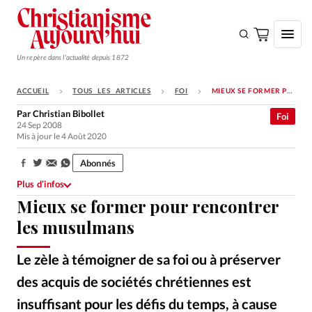
Un repère dans l'actualité depuis 1872
ACCUEIL
TOUS LES ARTICLES
FOI
MIEUX SE FORMER POUR RENCONTRER LES MUSULMANS
S'ABONNER
Par
Christian Bibollet
Foi
24 Sep 2008
Monde
Mis à jour le 4 Août 2020
Eglises
Abonnés
Partager:
Opinions
Plus d’infos
Mieux se former pour rencontrer
Tous les articles
les musulmans
Faire un don
Emploi
Le zèle à témoigner de sa foi ou à préserver
des acquis de sociétés chrétiennes est
Se connecter
insuffisant pour les défis du temps, à cause