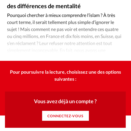
Édition: Internationale
des différences de mentalité
Alliance Presse
©
Devise:
CHF
Pourquoi chercher à mieux comprendre l’islam ? À très
court terme, il serait tellement plus simple d’ignorer le
RUBRIQUES
Tous les articles
Actualité chrétienne
sujet ! Mais comment ne pas voir et entendre ces quatre
ou cinq millions, en France et dix fois moins, en Suisse, qui
Actualité internationale
Chronique
Culture
s’en réclament ? Leur refuser notre attention est tout
Dossier
Eglises
Foi
Génération réveil
Monde
simplement inconcevable. En fait, nous avons une
Opinions
Publireportage
Relations Aujourd'hui
multitude de raisons de nous intéresser à eux.
Société
Tour du monde des Eglises
Trait d'Ixène
Pour poursuivre la lecture, choisissez une des options
Vécu
Vie Intérieure
suivantes :
Vous avez déjà un compte ?
CONNECTEZ-VOUS