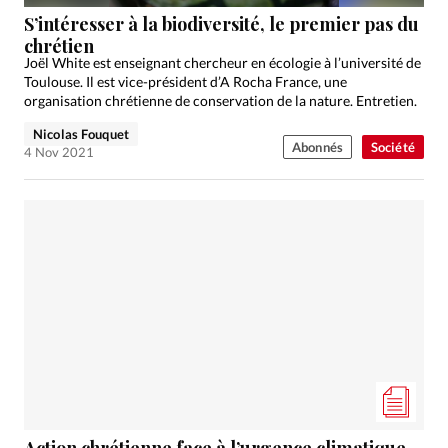
Édition: Internationale
S’intéresser à la biodiversité, le premier pas du
Devise:
CHF
chrétien
Joël White est enseignant chercheur en écologie à l’université de
RUBRIQUES
Toulouse. Il est vice-président d’A Rocha France, une
Tous les articles
Actualité chrétienne
organisation chrétienne de conservation de la nature. Entretien.
Actualité internationale
Chronique
Culture
Nicolas Fouquet
Abonnés
Société
4 Nov 2021
Dossier
Eglises
Foi
Génération réveil
Monde
Opinions
Publireportage
Relations Aujourd'hui
Société
Tour du monde des Eglises
Trait d'Ixène
Vécu
Vie Intérieure
Action chrétienne face à l’urgence climatique