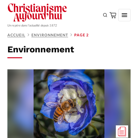
Un repère dans l'actualité depuis 1872
ACCUEIL
ENVIRONNEMENT
PAGE 2
S'ABONNER
Environnement
Monde
Eglises
Opinions
Tous les articles
Faire un don
Emploi
Se connecter