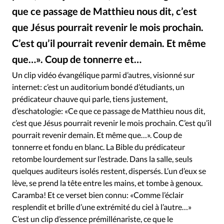
Édition: Internationale
que ce passage de Matthieu nous dit, c’est
Devise:
CHF
que Jésus pourrait revenir le mois prochain.
RUBRIQUES
C’est qu’il pourrait revenir demain. Et même
Tous les articles
Actualité chrétienne
que…». Coup de tonnerre et…
Actualité internationale
Chronique
Culture
Un clip vidéo évangélique parmi d’autres, visionné sur
Dossier
Eglises
Foi
Génération réveil
Monde
internet: c’est un auditorium bondé d’étudiants, un
Opinions
Publireportage
Relations Aujourd'hui
prédicateur chauve qui parle, tiens justement,
Société
Tour du monde des Eglises
Trait d'Ixène
d’eschatologie: «Ce que ce passage de Matthieu nous dit,
c’est que Jésus pourrait revenir le mois prochain. C’est qu’il
Vécu
Vie Intérieure
pourrait revenir demain. Et même que…». Coup de
tonnerre et fondu en blanc. La Bible du prédicateur
retombe lourdement sur l’estrade. Dans la salle, seuls
quelques auditeurs isolés restent, dispersés. L’un d’eux se
lève, se prend la tête entre les mains, et tombe à genoux.
Caramba! Et ce verset bien connu: «Comme l’éclair
resplendit et brille d’une extrémité du ciel à l’autre…»
C’est un clip d’essence prémillénariste, ce que le