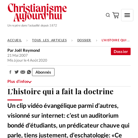
Un repère dans l'actualité depuis 1872
ACCUEIL
TOUS LES ARTICLES
DOSSIER
L’HISTOIRE QUI A FAIT LA DOCTRINE
S'ABONNER
Par
Joël Reymond
Dossier
21 Mai 2007
Monde
Mis à jour le 4 Août 2020
Eglises
Abonnés
Partager:
Opinions
Plus d’infos
L’histoire qui a fait la doctrine
Tous les articles
Faire un don
Un clip vidéo évangélique parmi d’autres,
Emploi
visionné sur internet: c’est un auditorium
bondé d’étudiants, un prédicateur chauve qui
Se connecter
parle, tiens justement, d’eschatologie: «Ce