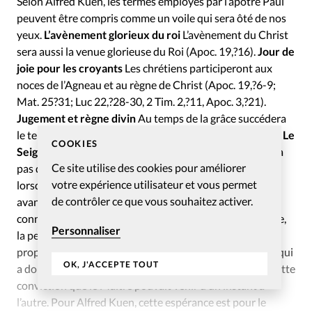
Selon Alfred Kuen, les termes employés par l’apôtre Paul
peuvent être compris comme un voile qui sera ôté de nos
yeux.
L’avènement glorieux du roi
L’avènement du Christ
sera aussi la venue glorieuse du Roi (Apoc. 19,?16).
Jour de
joie pour les croyants
Les chrétiens participeront aux
noces de l’Agneau et au règne de Christ (Apoc. 19,?6-9;
Mat. 25?31; Luc 22,?28-30, 2 Tim. 2,?11, Apoc. 3,?21).
Jugement et règne divin
Au temps de la grâce succédera
le temps de jugement, un peu comme à l’époque de Noé.
Le
COOKIES
Seigneur a donné des signes de son retour
Le Christ n’a
Ce site utilise des cookies pour améliorer
pas donné d’indication sur le moment de son retour,
votre expérience utilisateur et vous permet
lorsqu’il enseignait. Il a en revanche indiqué sept signes
de contrôler ce que vous souhaitez activer.
avant-coureurs de son retour (Mat. 25,5-14). Les plus
connus sont la prédication de l’Évangile à la terre entière,
Personnaliser
la persécution des croyants et l’arrivée de faux christs et
prophètes.
Le Seigneur veut que nous l’attendions
Ce qui
OK, J'ACCEPTE TOUT
a donné aux premiers chrétiens leur dynamisme, c’est cette
conviction que le Maître pouvait venir d’un instant à
l’autre. Pour Alfred Kuen, cette espérance est pour le