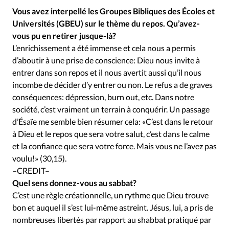
Édition: Internationale
Vous avez interpellé les Groupes Bibliques des Écoles et
Devise:
CHF
Universités (GBEU) sur le thème du repos. Qu’avez-
vous pu en retirer jusque-là?
RUBRIQUES
L’enrichissement a été immense et cela nous a permis
Tous les articles
Actualité chrétienne
d’aboutir à une prise de conscience: Dieu nous invite à
Actualité internationale
Chronique
Culture
entrer dans son repos et il nous avertit aussi qu’il nous
Dossier
Eglises
Foi
Génération réveil
Monde
incombe de décider d’y entrer ou non. Le refus a de graves
Opinions
Publireportage
Relations Aujourd'hui
conséquences: dépression, burn out, etc. Dans notre
société, c’est vraiment un terrain à conquérir. Un passage
Société
Tour du monde des Eglises
Trait d'Ixène
d’Ésaïe me semble bien résumer cela: «C’est dans le retour
Vécu
Vie Intérieure
à Dieu et le repos que sera votre salut, c’est dans le calme
et la confiance que sera votre force. Mais vous ne l’avez pas
voulu!» (30,15).
–CREDIT–
Quel sens donnez-vous au sabbat?
C’est une règle créationnelle, un rythme que Dieu trouve
bon et auquel il s’est lui-même astreint. Jésus, lui, a pris de
nombreuses libertés par rapport au shabbat pratiqué par