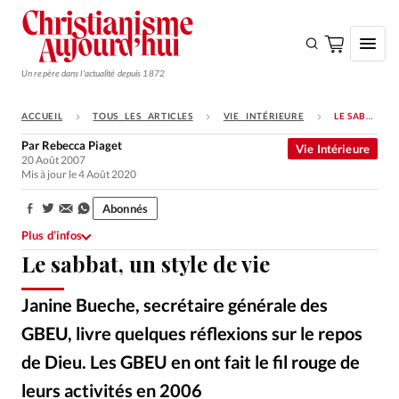
Un repère dans l'actualité depuis 1872
ACCUEIL
TOUS LES ARTICLES
VIE INTÉRIEURE
LE SABBAT, UN STYLE DE VIE
S'ABONNER
Par
Rebecca Piaget
Vie Intérieure
20 Août 2007
Monde
Mis à jour le 4 Août 2020
Eglises
Abonnés
Partager:
Opinions
Plus d’infos
Le sabbat, un style de vie
Tous les articles
Faire un don
Janine Bueche, secrétaire générale des
Emploi
GBEU, livre quelques réflexions sur le repos
de Dieu. Les GBEU en ont fait le fil rouge de
Se connecter
leurs activités en 2006