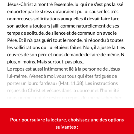
Jésus-Christ a montré l’exemple, lui qui ne s’est pas laissé
emporter par le stress qu’auraient pu lui causer les très
nombreuses sollicitations auxquelles il devait faire face:
son action a toujours jailli comme naturellement de ses
temps de solitude, de silence et de communion avec le
Père. Et il n’a pas guéri tout le monde, ni répondu à toutes
les sollicitations qui lui étaient faites. Non, il a juste fait les
œuvres de son père et nous demande de faire de même. Ni
plus, ni moins. Mais surtout, pas plus…
Le repos est aussi intimement lié à la personne de Jésus
lui-même. «Venez à moi, vous tous qui êtes fatigués de
porter un lourd fardeau» (Mat. 11,38). Les instructions
reçues du Christ et vécues dans la douceur et l’humilité
nous permettent de rester en repos, de «ne pas chercher
des choses trop grandes et trop hautes» (Ps. 131:1).
Pour poursuivre la lecture, choisissez une des options
suivantes :