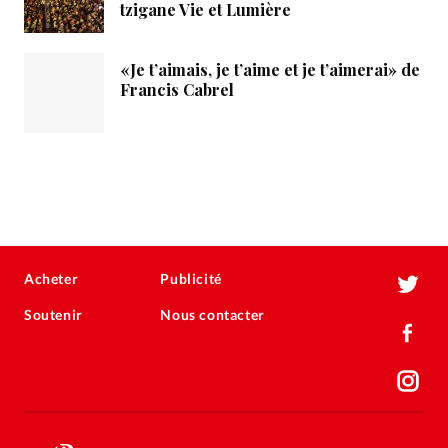
tzigane Vie et Lumière
«Je t’aimais, je t’aime et je t’aimerai» de
Francis Cabrel
Acheter
Publicité
Soutenir
Nous contacter