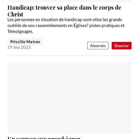
Édition: Internationale
Handicap: trouver sa place dans le corps de
Devise:
CHF
Christ
Les personnes en situation de handicap sont-elles les grands
RUBRIQUES
oubliés de nos rassemblements en Églises? pistes pratiques et
Tous les articles
Actualité chrétienne
Témoignages.
Actualité internationale
Chronique
Culture
Priscille Matron
Abonnés
Dossier
29 Sep 2023
Dossier
Eglises
Foi
Génération réveil
Monde
Opinions
Publireportage
Relations Aujourd'hui
Société
Tour du monde des Eglises
Trait d'Ixène
Vécu
Vie Intérieure
Un sermon sur grand écran