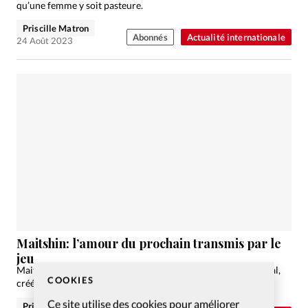
qu’une femme y soit pasteure.
Priscille Matron
Abonnés
Actualité internationale
24 Août 2023
Maitshin: l’amour du prochain transmis par le
jeu
Maitshin, «la mission» en birman, est un jeu de société familial,
COOKIES
créé par un couple chrétien de Toulouse.
Ce site utilise des cookies pour améliorer
Priscille Matron