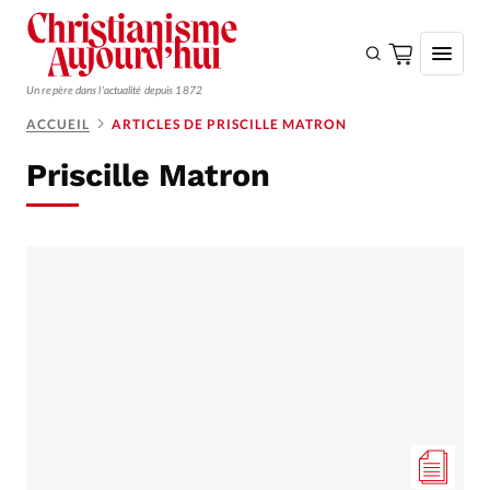
Un repère dans l'actualité depuis 1872
ACCUEIL
ARTICLES DE PRISCILLE MATRON
S'ABONNER
Priscille Matron
Monde
Eglises
Opinions
Tous les articles
Faire un don
Emploi
Se connecter